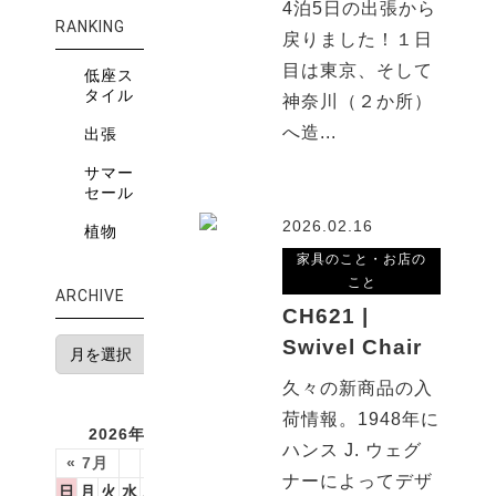
4泊5日の出張から
RANKING
戻りました！１日
目は東京、そして
低座ス
タイル
神奈川（２か所）
へ造...
出張
サマー
セール
2026.02.16
植物
家具のこと・お店の
こと
ARCHIVE
CH621 |
Swivel Chair
久々の新商品の入
荷情報。1948年に
2026年8月
ハンス J. ウェグ
« 7月
ナーによってデザ
日
月
火
水
木
金
土