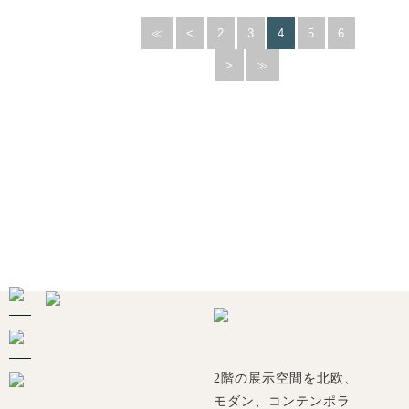
≪
<
2
3
4
5
6
>
≫
2階の展示空間を北欧、
モダン、コンテンポラ