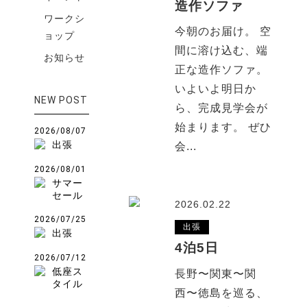
造作ソファ
ワークシ
今朝のお届け。 空
ョップ
間に溶け込む、端
お知らせ
正な造作ソファ。
いよいよ明日か
NEW POST
ら、完成見学会が
始まります。 ぜひ
2026/08/07
出張
会...
2026/08/01
サマー
セール
2026.02.22
2026/07/25
出張
出張
4泊5日
2026/07/12
低座ス
長野〜関東〜関
タイル
西〜徳島を巡る、