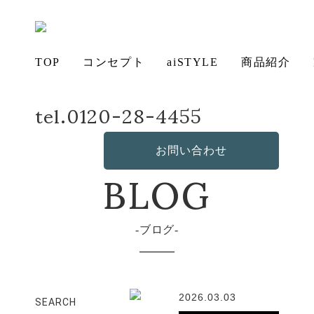
TOP
コンセプト
aiSTYLE
商品紹介
tel.0120-28-4455
ホーム
店長日記
アイ
チェ
無垢
コー
テー
ソフ
ベッ
デス
造
の想い
aiSTYLE
ア
材の魅力
ディネー
ブル
お手入れ
ァ
保証につ
ド
ク
作・オリ
その他の
BLOG
お問い合わせ
ト
方法につ
いて
ジナルソ
商品
いて
ファ
ブログ
2026.03.03
SEARCH