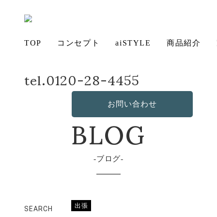
TOP
コンセプト
aiSTYLE
商品紹介
tel.0120-28-4455
ホーム
店長日記
4泊5日
アイ
チェ
無垢
コー
テー
ソフ
ベッ
デス
造
の想い
aiSTYLE
ア
材の魅力
ディネー
ブル
お手入れ
ァ
保証につ
ド
ク
作・オリ
その他の
BLOG
お問い合わせ
ト
方法につ
いて
ジナルソ
商品
いて
ファ
ブログ
出張
SEARCH