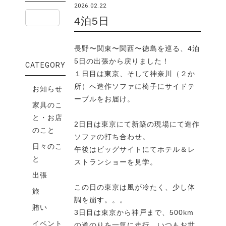
2026.02.22
4泊5日
長野〜関東〜関西〜徳島を巡る、4泊
5日の出張から戻りました！
CATEGORY
１日目は東京、そして神奈川（２か
所）へ造作ソファに椅子にサイドテ
お知らせ
ーブルをお届け。
家具のこ
と・お店
2日目は東京にて新築の現場にて造作
のこと
ソファの打ち合わせ。
日々のこ
午後はビッグサイトにてホテル＆レ
と
ストランショーを見学。
出張
この日の東京は風が冷たく、少し体
旅
調を崩す。。。
賄い
3日目は東京から神戸まで、500km
イベント
の道のりを一気に走行。いつもお世