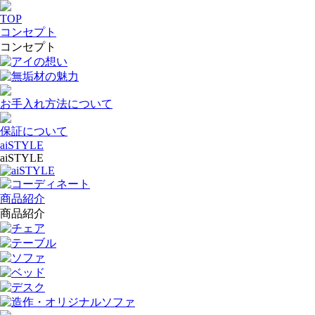
TOP
コンセプト
コンセプト
アイの想い
無垢材の魅力
お手入れ方法について
保証について
aiSTYLE
aiSTYLE
aiSTYLE
コーディネート
商品紹介
商品紹介
チェア
テーブル
ソファ
ベッド
デスク
造作・オリジナルソファ