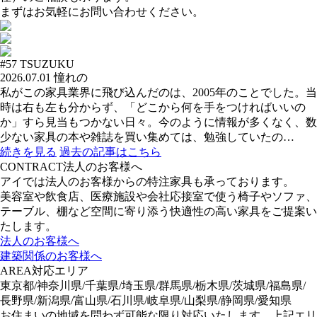
まずはお気軽にお問い合わせください。
#57
TSUZUKU
2026.07.01
憧れの
私がこの家具業界に飛び込んだのは、2005年のことでした。当
時は右も左も分からず、「どこから何を手をつければいいの
か」すら見当もつかない日々。今のように情報が多くなく、数
少ない家具の本や雑誌を買い集めては、勉強していたの…
続きを見る
過去の記事はこちら
CONTRACT
法人のお客様へ
アイでは法人のお客様からの特注家具も承っております。
美容室や飲食店、医療施設や会社応接室で使う椅子やソファ、
テーブル、棚など空間に寄り添う快適性の高い家具をご提案い
たします。
法人のお客様へ
建築関係のお客様へ
AREA
対応エリア
東京都/神奈川県/千葉県/埼玉県/群馬県/栃木県/茨城県/福島県/
長野県/新潟県/富山県/石川県/岐阜県/山梨県/静岡県/愛知県
お住まいの地域を問わず可能な限り対応いたします。上記エリ