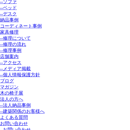
--ソファ
--ベッド
--デスク
納品事例
コーディネート事例
家具修理
--修理について
--修理の流れ
--修理事例
店舗案内
--アクセス
--メディア掲載
--個人情報保護方針
ブログ
マガジン
木の椅子展
法人の方へ
--法人納品事例
--建築関係のお客様へ
よくある質問
お問い合わせ
--お問い合わせ