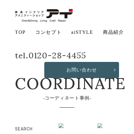
TOP
コンセプト
aiSTYLE
商品紹介
ホーム
コーディネート事例
tel.0120-28-4455
アイ
チェ
無垢
コー
テー
ソフ
ベッ
デス
造
の想い
aiSTYLE
ア
材の魅力
ディネー
ブル
お手入れ
ァ
保証につ
ド
ク
作・オリ
その他の
COORDINATE
ト
方法につ
いて
ジナルソ
商品
お問い合わせ
いて
ファ
コーディネート事例
SEARCH