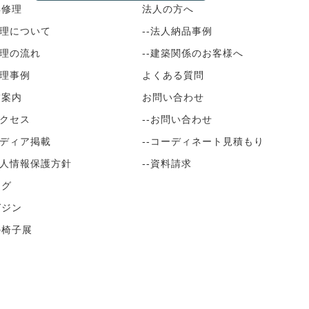
具修理
法人の方へ
修理について
--法人納品事例
修理の流れ
--建築関係のお客様へ
修理事例
よくある質問
舗案内
お問い合わせ
アクセス
--お問い合わせ
メディア掲載
--コーディネート見積もり
個人情報保護方針
--資料請求
ログ
ガジン
の椅子展