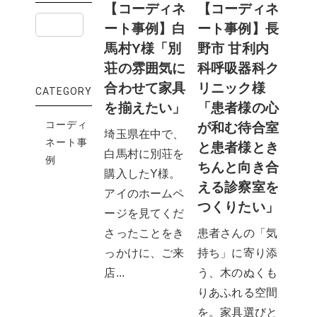
【コーディネ
【コーディネ
ート事例】白
ート事例】長
馬村Y様「別
野市 甘利内
荘の雰囲気に
科呼吸器科ク
合わせて家具
リニック様
CATEGORY
を揃えたい」
「患者様の心
コーディ
が和む待合室
埼玉県在中で、
ネート事
と患者様とき
白馬村に別荘を
例
ちんと向き合
購入したY様。
える診察室を
アイのホームペ
つくりたい」
ージを見てくだ
さったことをき
患者さんの「気
っかけに、ご来
持ち」に寄り添
店...
う、木のぬくも
りあふれる空間
を。家具選びと