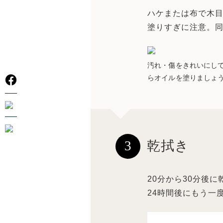
ハケまたは布で木
塗りすぎに注意。
汚れ・傷をきれいにし
らオイルを塗りましょ
3
乾拭き
20分から30分後
24時間後にもう一