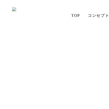
TOP
コンセプ
ホーム
メンテナンス
アイの想い
aiSTYLE
チェア
無垢材の魅力
コーディネート
テーブル
ソファ
お手入れ