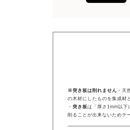
※突き板は削れません
・天
の木材にしたものを集成材
・
突き板
は「厚さ1mm以
削ることが出来ないためテ