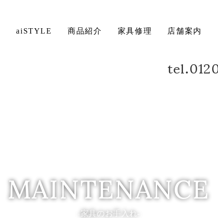
ト
aiSTYLE
商品紹介
家具修理
店舗案内
tel.01
ベッド
デスク
方法について
保証について
MAINTENANCE
家具のお手入れ