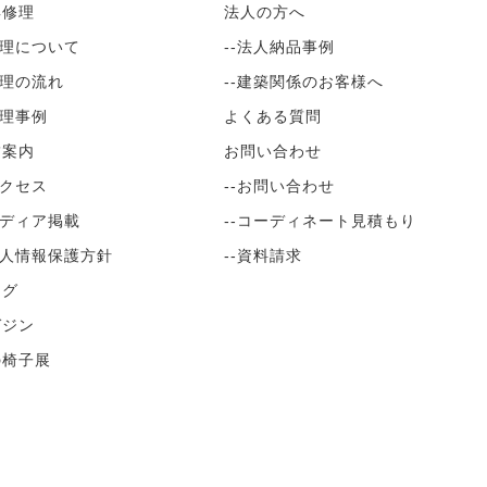
具修理
法人の方へ
修理について
--法人納品事例
修理の流れ
--建築関係のお客様へ
修理事例
よくある質問
舗案内
お問い合わせ
アクセス
--お問い合わせ
メディア掲載
--コーディネート見積もり
個人情報保護方針
--資料請求
ログ
ガジン
の椅子展