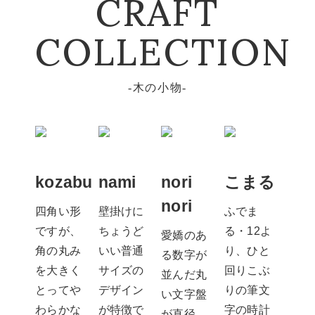
CRAFT
COLLECTION
木の小物
kozabu
nami
nori
こまる
nori
四角い形
壁掛けに
ふでま
ですが、
ちょうど
る・12よ
愛嬌のあ
角の丸み
いい普通
り、ひと
る数字が
を大きく
サイズの
回りこぶ
並んだ丸
とってや
デザイン
りの筆文
い文字盤
わらかな
が特徴で
字の時計
が直径