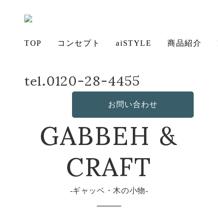
TOP
コンセプト
aiSTYLE
商品紹介
tel.0120-28-4455
ホーム
商品詳細
木の小物コレクション
アイ
チェ
無垢
コー
テー
ソフ
ベッ
デス
造
の想い
aiSTYLE
ア
材の魅力
ディネー
ブル
お手入れ
ァ
保証につ
ド
ク
作・オリ
その他の
GABBEH &
お問い合わせ
ト
方法につ
いて
ジナルソ
商品
いて
ファ
CRAFT
ギャッベ・木の小物