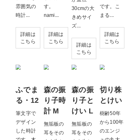
雰囲気の
す。
です。こ
30cmの大
時計...
nami...
まる...
きめサイ
ズ...
詳細は
詳細は
詳細は
こちら
こちら
こちら
詳細は
こちら
ふでま
森の振
森の振
切り株
る・12
り子時
り子と
とけい
計 M
けい L
筆文字で
樹齢50年
デザイン
から100年
無垢板の
無垢板の
した時計
のエンジ
耳をその
耳をその
です。木
ュの丸太