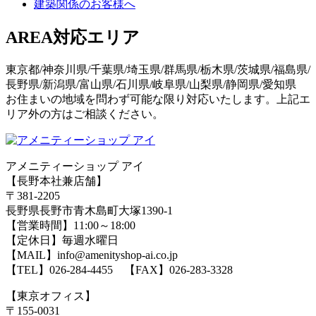
建築関係のお客様へ
AREA
対応エリア
東京都/神奈川県/千葉県/埼玉県/群馬県/栃木県/茨城県/福島県/
長野県/新潟県/富山県/石川県/岐阜県/山梨県/静岡県/愛知県
お住まいの地域を問わず可能な限り対応いたします。上記エ
リア外の方はご相談ください。
アメニティーショップ アイ
【長野本社兼店舗】
〒381-2205
長野県長野市青木島町大塚1390-1
【営業時間】11:00～18:00
【定休日】毎週水曜日
【MAIL】info@amenityshop-ai.co.jp
【TEL】
026-284-4455
【FAX】026-283-3328
【東京オフィス】
〒155-0031