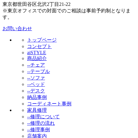
東京都世田谷区北沢2丁目21-22
※東京オフィスでの対面でのご相談は事前予約制となりま
す。
お問い合わせ
トップページ
コンセプト
aiSTYLE
商品紹介
--チェア
--テーブル
--ソファ
--ベッド
--デスク
納品事例
コーディネート事例
家具修理
--修理について
--修理の流れ
--修理事例
店舗案内