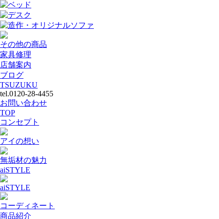
ベッド
デスク
造作・オリジナルソファ
その他の商品
家具修理
店舗案内
ブログ
TSUZUKU
tel.0120-28-4455
お問い合わせ
TOP
コンセプト
アイの想い
無垢材の魅力
aiSTYLE
aiSTYLE
コーディネート
商品紹介