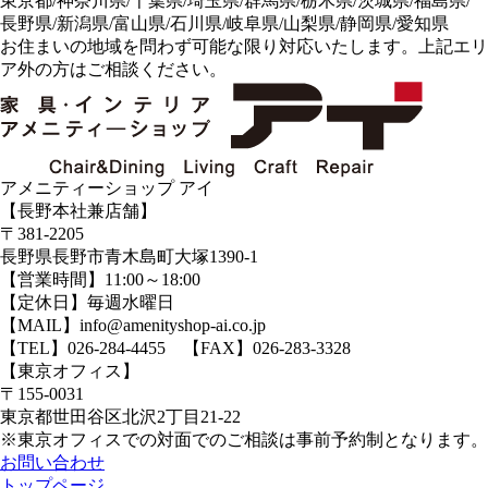
東京都/神奈川県/千葉県/埼玉県/群馬県/栃木県/茨城県/福島県/
長野県/新潟県/富山県/石川県/岐阜県/山梨県/静岡県/愛知県
お住まいの地域を問わず可能な限り対応いたします。上記エリ
ア外の方はご相談ください。
アメニティーショップ アイ
【長野本社兼店舗】
〒381-2205
長野県長野市青木島町大塚1390-1
【営業時間】11:00～18:00
【定休日】毎週水曜日
【MAIL】info@amenityshop-ai.co.jp
【TEL】
026-284-4455
【FAX】026-283-3328
【東京オフィス】
〒155-0031
東京都世田谷区北沢2丁目21-22
※東京オフィスでの対面でのご相談は事前予約制となります。
お問い合わせ
トップページ