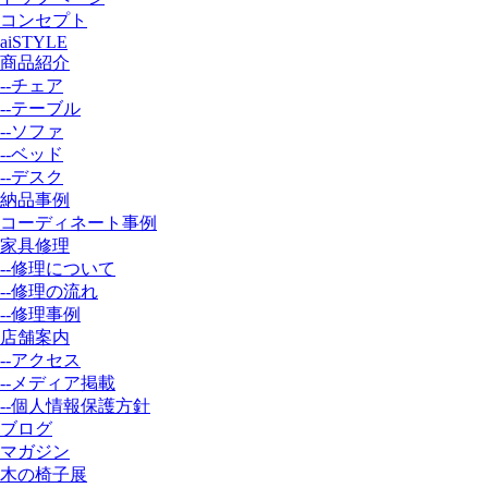
コンセプト
aiSTYLE
商品紹介
--チェア
--テーブル
--ソファ
--ベッド
--デスク
納品事例
コーディネート事例
家具修理
--修理について
--修理の流れ
--修理事例
店舗案内
--アクセス
--メディア掲載
--個人情報保護方針
ブログ
マガジン
木の椅子展