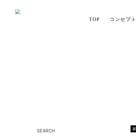
TOP
コンセプ
ホーム
店長日記
納品＆コーディネート相談
アイの想い
aiSTYLE
チェア
無垢材の魅力
コーディネート
テーブル
ソファ
お手入れ
SEARCH