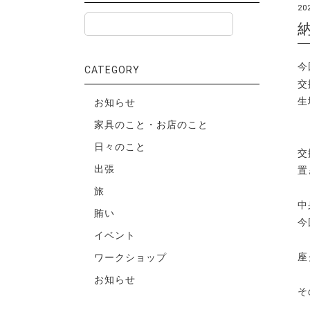
20
今
CATEGORY
交
生
お知らせ
家具のこと・お店のこと
日々のこと
交
出張
置
旅
中
賄い
今
イベント
座
ワークショップ
お知らせ
そ