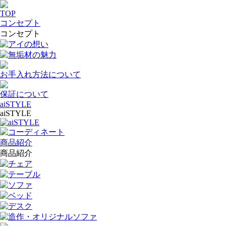
TOP
コンセプト
コンセプト
アイの想い
無垢材の魅力
お手入れ方法について
保証について
aiSTYLE
aiSTYLE
aiSTYLE
コーディネート
商品紹介
商品紹介
チェア
テーブル
ソファ
ベッド
デスク
造作・オリジナルソファ