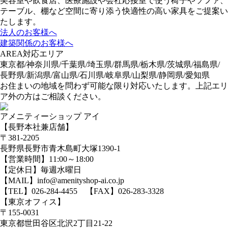
美容室や飲食店、医療施設や会社応接室で使う椅子やソファ、
テーブル、棚など空間に寄り添う快適性の高い家具をご提案い
たします。
法人のお客様へ
建築関係のお客様へ
AREA
対応エリア
東京都/神奈川県/千葉県/埼玉県/群馬県/栃木県/茨城県/福島県/
長野県/新潟県/富山県/石川県/岐阜県/山梨県/静岡県/愛知県
お住まいの地域を問わず可能な限り対応いたします。上記エリ
ア外の方はご相談ください。
アメニティーショップ アイ
【長野本社兼店舗】
〒381-2205
長野県長野市青木島町大塚1390-1
【営業時間】11:00～18:00
【定休日】毎週水曜日
【MAIL】info@amenityshop-ai.co.jp
【TEL】
026-284-4455
【FAX】026-283-3328
【東京オフィス】
〒155-0031
東京都世田谷区北沢2丁目21-22