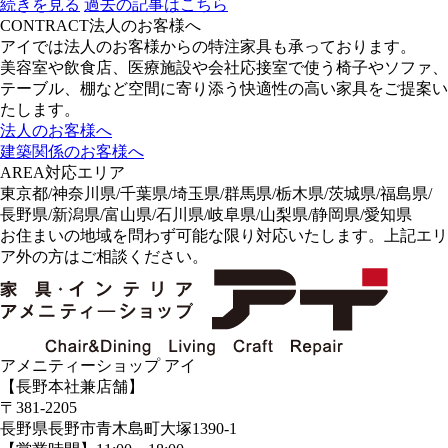
続きを見る
過去の記事はこちら
CONTRACT
法人のお客様へ
アイでは法人のお客様からの特注家具も承っております。
美容室や飲食店、医療施設や会社応接室で使う椅子やソファ、
テーブル、棚など空間に寄り添う快適性の高い家具をご提案い
たします。
法人のお客様へ
建築関係のお客様へ
AREA
対応エリア
東京都/神奈川県/千葉県/埼玉県/群馬県/栃木県/茨城県/福島県/
長野県/新潟県/富山県/石川県/岐阜県/山梨県/静岡県/愛知県
お住まいの地域を問わず可能な限り対応いたします。上記エリ
ア外の方はご相談ください。
アメニティーショップ アイ
【長野本社兼店舗】
〒381-2205
長野県長野市青木島町大塚1390-1