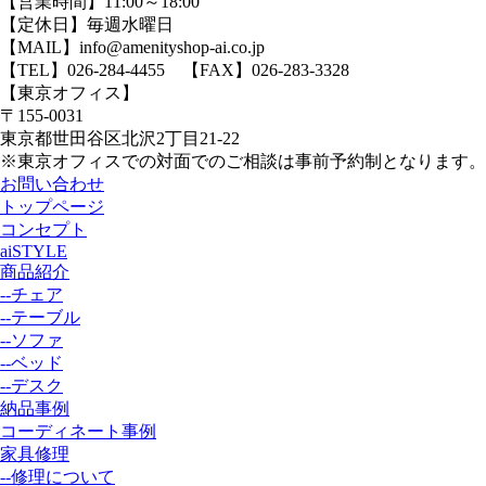
【営業時間】11:00～18:00
【定休日】毎週水曜日
【MAIL】info@amenityshop-ai.co.jp
【TEL】
026-284-4455
【FAX】026-283-3328
【東京オフィス】
〒155-0031
東京都世田谷区北沢2丁目21-22
※東京オフィスでの対面でのご相談は事前予約制となります。
お問い合わせ
トップページ
コンセプト
aiSTYLE
商品紹介
--チェア
--テーブル
--ソファ
--ベッド
--デスク
納品事例
コーディネート事例
家具修理
--修理について