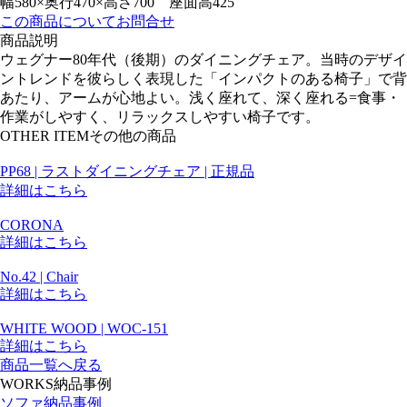
幅580×奥行470×高さ700 座面高425
この商品についてお問合せ
商品説明
ウェグナー80年代（後期）のダイニングチェア。当時のデザイ
ントレンドを彼らしく表現した「インパクトのある椅子」で背
あたり、アームが心地よい。浅く座れて、深く座れる=食事・
作業がしやすく、リラックスしやすい椅子です。
OTHER ITEM
その他の商品
PP68 | ラストダイニングチェア | 正規品
詳細はこちら
CORONA
詳細はこちら
No.42 | Chair
詳細はこちら
WHITE WOOD | WOC-151
詳細はこちら
商品一覧へ戻る
WORKS
納品事例
ソファ納品事例