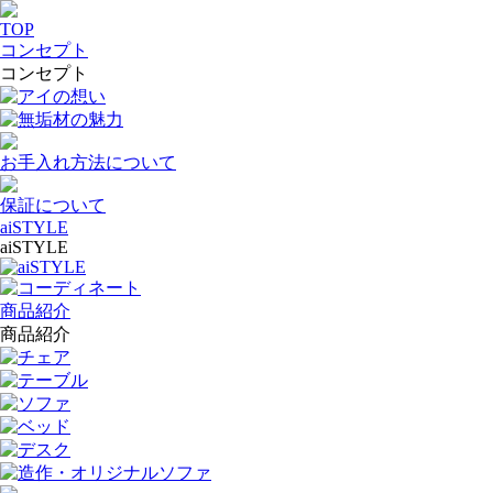
TOP
コンセプト
コンセプト
アイの想い
無垢材の魅力
お手入れ方法について
保証について
aiSTYLE
aiSTYLE
aiSTYLE
コーディネート
商品紹介
商品紹介
チェア
テーブル
ソファ
ベッド
デスク
造作・オリジナルソファ