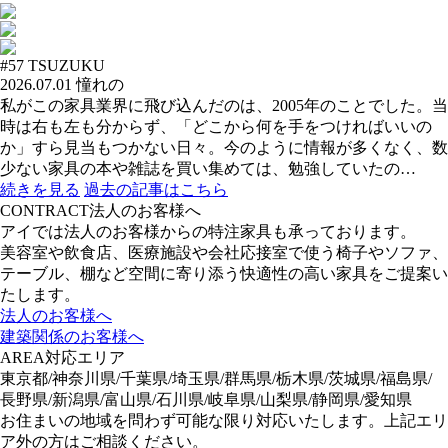
#57
TSUZUKU
2026.07.01
憧れの
私がこの家具業界に飛び込んだのは、2005年のことでした。当
時は右も左も分からず、「どこから何を手をつければいいの
か」すら見当もつかない日々。今のように情報が多くなく、数
少ない家具の本や雑誌を買い集めては、勉強していたの…
続きを見る
過去の記事はこちら
CONTRACT
法人のお客様へ
アイでは法人のお客様からの特注家具も承っております。
美容室や飲食店、医療施設や会社応接室で使う椅子やソファ、
テーブル、棚など空間に寄り添う快適性の高い家具をご提案い
たします。
法人のお客様へ
建築関係のお客様へ
AREA
対応エリア
東京都/神奈川県/千葉県/埼玉県/群馬県/栃木県/茨城県/福島県/
長野県/新潟県/富山県/石川県/岐阜県/山梨県/静岡県/愛知県
お住まいの地域を問わず可能な限り対応いたします。上記エリ
ア外の方はご相談ください。