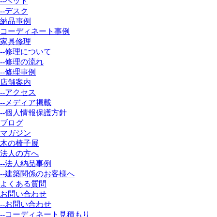
--ベッド
--デスク
納品事例
コーディネート事例
家具修理
--修理について
--修理の流れ
--修理事例
店舗案内
--アクセス
--メディア掲載
--個人情報保護方針
ブログ
マガジン
木の椅子展
法人の方へ
--法人納品事例
--建築関係のお客様へ
よくある質問
お問い合わせ
--お問い合わせ
--コーディネート見積もり