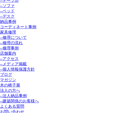
--テーブル
--ソファ
--ベッド
--デスク
納品事例
コーディネート事例
家具修理
--修理について
--修理の流れ
--修理事例
店舗案内
--アクセス
--メディア掲載
--個人情報保護方針
ブログ
マガジン
木の椅子展
法人の方へ
--法人納品事例
--建築関係のお客様へ
よくある質問
お問い合わせ