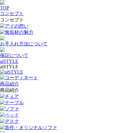
TOP
コンセプト
コンセプト
アイの想い
無垢材の魅力
お手入れ方法について
保証について
aiSTYLE
aiSTYLE
aiSTYLE
コーディネート
商品紹介
商品紹介
チェア
テーブル
ソファ
ベッド
デスク
造作・オリジナルソファ