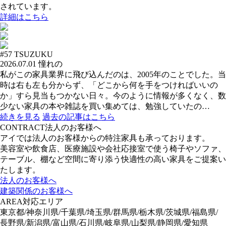
されています。
詳細はこちら
#57
TSUZUKU
2026.07.01
憧れの
私がこの家具業界に飛び込んだのは、2005年のことでした。当
時は右も左も分からず、「どこから何を手をつければいいの
か」すら見当もつかない日々。今のように情報が多くなく、数
少ない家具の本や雑誌を買い集めては、勉強していたの…
続きを見る
過去の記事はこちら
CONTRACT
法人のお客様へ
アイでは法人のお客様からの特注家具も承っております。
美容室や飲食店、医療施設や会社応接室で使う椅子やソファ、
テーブル、棚など空間に寄り添う快適性の高い家具をご提案い
たします。
法人のお客様へ
建築関係のお客様へ
AREA
対応エリア
東京都/神奈川県/千葉県/埼玉県/群馬県/栃木県/茨城県/福島県/
長野県/新潟県/富山県/石川県/岐阜県/山梨県/静岡県/愛知県