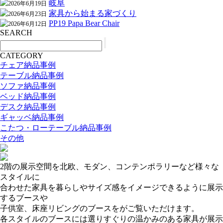
岐阜
2026年6月19日
家具から始まる家づくり
2026年6月23日
PP19 Papa Bear Chair
2026年6月12日
SEARCH
CATEGORY
チェア納品事例
テーブル納品事例
ソファ納品事例
ベッド納品事例
デスク納品事例
ギャッベ納品事例
こたつ・ローテーブル納品事例
その他
2階の展示空間を北欧、モダン、コンテンポラリーなど様々な
スタイルに
合わせた家具を暮らしやサイズ感をイメージできるように展示
するブースや
子供室、床座リビングのブースをがご覧いただけます。
各スタイルのブースには選りすぐりの温かみのある家具が展示