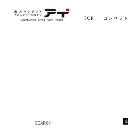
TOP
コンセプ
ホーム
店長日記
御礼
アイの想い
aiSTYLE
チェア
無垢材の魅力
コーディネート
テーブル
ソファ
お手入れ
SEARCH