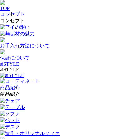
TOP
コンセプト
コンセプト
アイの想い
無垢材の魅力
お手入れ方法について
保証について
aiSTYLE
aiSTYLE
aiSTYLE
コーディネート
商品紹介
商品紹介
チェア
テーブル
ソファ
ベッド
デスク
造作・オリジナルソファ