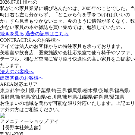
2026.07.01
憧れの
私がこの家具業界に飛び込んだのは、2005年のことでした。当
時は右も左も分からず、「どこから何を手をつければいいの
か」すら見当もつかない日々。今のように情報が多くなく、数
少ない家具の本や雑誌を買い集めては、勉強していたの…
続きを見る
過去の記事はこちら
CONTRACT
法人のお客様へ
アイでは法人のお客様からの特注家具も承っております。
美容室や飲食店、医療施設や会社応接室で使う椅子やソファ、
テーブル、棚など空間に寄り添う快適性の高い家具をご提案い
たします。
法人のお客様へ
建築関係のお客様へ
AREA
対応エリア
東京都/神奈川県/千葉県/埼玉県/群馬県/栃木県/茨城県/福島県/
長野県/新潟県/富山県/石川県/岐阜県/山梨県/静岡県/愛知県
お住まいの地域を問わず可能な限り対応いたします。上記エリ
ア外の方はご相談ください。
アメニティーショップ アイ
【長野本社兼店舗】
〒381-2205