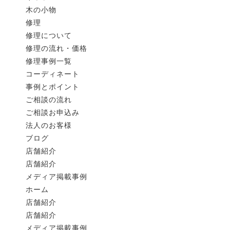
木の小物
2026.07.12
ブ ロ グ
修理
修理について
低座スタイル
修理の流れ・価格
今朝のお届け。低座のダイニング。座卓生活からの買い替え。床
修理事例一覧
コーディネート
2026.07.07
ブ ロ グ
事例とポイント
賄い
ご相談の流れ
本日のランチ。きゅうりと豚ひきのドライカレー。みじん切りの
ご相談お申込み
法人のお客様
2026.07.04
ブ ロ グ
ブログ
出張
店舗紹介
今週も出張に出てました。今回は静岡。ギャッベやキリムを扱っ
店舗紹介
メディア掲載事例
2026.08.01
ブ ロ グ
ホーム
サマーセール
店舗紹介
店舗紹介
2026.07.25
ブ ロ グ
メディア掲載事例