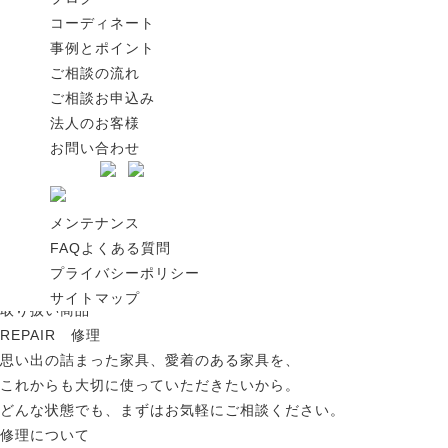
CONCEPT コンセプト
コーディネート
心地よく使える家具は、心地よい時間をくれるもの。
事例とポイント
これから何年、何十年と重ねる
ご相談の流れ
家族の幸せな時間のために
ご相談お申込み
世界にひとつだけの空間づくりを、
法人のお客様
私たちがお手伝いいたします。
お問い合わせ
アイについて
FURNITURE 商品案内
アイの家具は、9割以上が日本製、8割が無垢材。
メンテナンス
毎日使うものだから、安心・安全なもの、
FAQよくある質問
いつまでも心地よく使えるものにこだわって
プライバシーポリシー
日本全国から厳選しています。
サイトマップ
取り扱い商品
REPAIR 修理
思い出の詰まった家具、愛着のある家具を、
これからも大切に使っていただきたいから。
どんな状態でも、まずはお気軽にご相談ください。
修理について