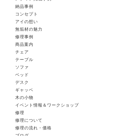
出張
納品事例
コンセプト
2026.07.20
イベント
アイの想い
無垢材の魅力
2026 SUMMER SALE！！8月1日（土）～8月31日（月）
修理事例
EVENT ＆ WORK SHOP
商品案内
チェア
2026.07.20
イベント
テーブル
2026 SUMMER SALE！！8月1日（土）～8月31日（月）
ソファ
【最大50%OFF】現品限りの特別な1ヶ月。今年も「サマーセ
ベッド
デスク
2026.05.22
イベント
ギャッベ
【Outdoor Campaign 2026】内と外に、ひとつづきのくつろぎを
木の小物
心地よい風が吹き抜ける季節。リビングの居心地のよさを、そのまま
イベント情報＆ワークショップ
納品事例
修理
修理事例
修理について
イベント情報＆ワークショップ
修理の流れ・価格
ブログ
ブログ