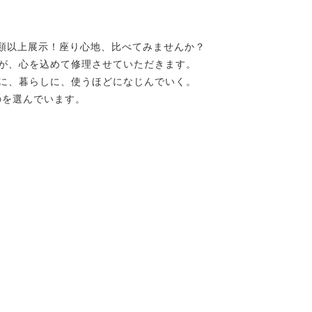
ト
aiSTYLE
商品紹介
家具修理
店舗案内
種類以上展示！座り心地、比べてみませんか？
人が、心を込めて修理させていただきます。
tel.01
心に、暮らしに、使うほどになじんでいく。
のを選んでいます。
ベッド
デスク
方法について
保証について
ります！気になる商品が…
届け。メールにてお問い…
ル」を開催します！…