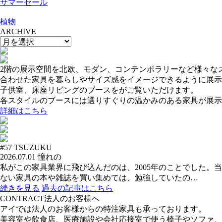
サマーセール
植物
ARCHIVE
2階の展示空間を北欧、モダン、コンテンポラリーなど様々な
合わせた家具を暮らしやサイズ感をイメージできるように展示
子供室、床座リビングのブースをがご覧いただけます。
各スタイルのブースには選りすぐりの温かみのある家具が展示
詳細はこちら
#57
TSUZUKU
2026.07.01
憧れの
私がこの家具業界に飛び込んだのは、2005年のことでした
ない家具の本や雑誌を買い集めては、勉強していたの…
続きを見る
過去の記事はこちら
CONTRACT
法人のお客様へ
アイでは法人のお客様からの特注家具も承っております。
美容室や飲食店、医療施設や会社応接室で使う椅子やソファ、