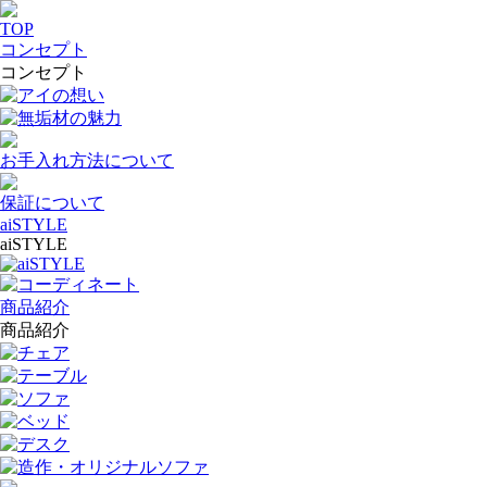
TOP
コンセプト
コンセプト
アイの想い
無垢材の魅力
お手入れ方法について
保証について
aiSTYLE
aiSTYLE
aiSTYLE
コーディネート
商品紹介
商品紹介
チェア
テーブル
ソファ
ベッド
デスク
造作・オリジナルソファ