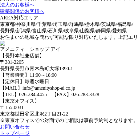
法人のお客様へ
建築関係のお客様へ
AREA
対応エリア
東京都/神奈川県/千葉県/埼玉県/群馬県/栃木県/茨城県/福島県/
長野県/新潟県/富山県/石川県/岐阜県/山梨県/静岡県/愛知県
お住まいの地域を問わず可能な限り対応いたします。上記エリ
アメニティーショップ アイ
【長野本社兼店舗】
〒381-2205
長野県長野市青木島町大塚1390-1
【営業時間】11:00～18:00
【定休日】毎週水曜日
【MAIL】info@amenityshop-ai.co.jp
【TEL】
026-284-4455
【FAX】026-283-3328
【東京オフィス】
〒155-0031
東京都世田谷区北沢2丁目21-22
※東京オフィスでの対面でのご相談は事前予約制となります。
お問い合わせ
トップページ