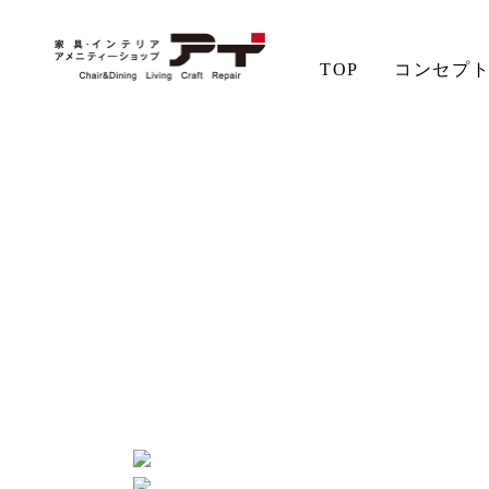
TOP
コンセプ
ホーム
商品詳細
SLOW-Natural Brown | NBC-409R
アイの想い
aiSTYLE
チェア
無垢材の魅力
コーディネート
テーブル
ソファ
お手入れ