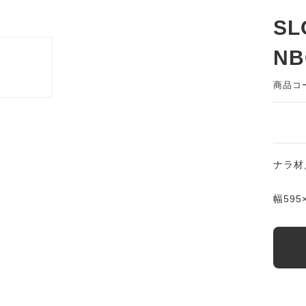
SL
NB
商品コ
ナラ材
幅595