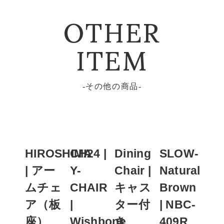
OTHER
ITEM
その他の商品
HIROSHIMA
CH24 |
Dining
SLOW-
| アー
Y-
Chair |
Natural
ムチェ
CHAIR
キャス
Brown
ア（板
|
ター付
| NBC-
座）
Wishbone
き
409R