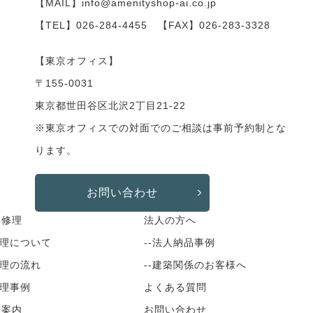
【MAIL】info@amenityshop-ai.co.jp
【TEL】
026-284-4455
【FAX】026-283-3328
【東京オフィス】
〒155-0031
東京都世田谷区北沢2丁目21-22
※東京オフィスでの対面でのご相談は事前予約制とな
ります。
お問い合わせ
具修理
法人の方へ
修理について
--法人納品事例
修理の流れ
--建築関係のお客様へ
修理事例
よくある質問
舗案内
お問い合わせ