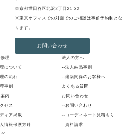
東京都世田谷区北沢2丁目21-22
※東京オフィスでの対面でのご相談は事前予約制とな
ります。
お問い合わせ
具修理
法人の方へ
修理について
--法人納品事例
修理の流れ
--建築関係のお客様へ
修理事例
よくある質問
舗案内
お問い合わせ
アクセス
--お問い合わせ
メディア掲載
--コーディネート見積もり
個人情報保護方針
--資料請求