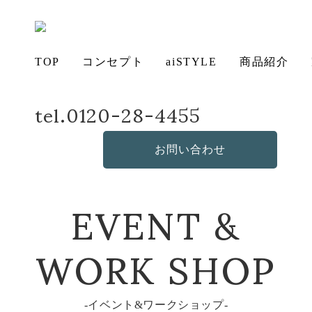
TOP
コンセプト
aiSTYLE
商品紹介
tel.0120-28-4455
ホーム
イベント&ワークショップ
「J39 モーエンセンチェア 新カラー」キャンペーン
2024年2月15日（木）～2024年4月16日（火）
アイ
チェ
無垢
コー
テー
ソフ
ベッ
デス
造
の想い
aiSTYLE
ア
材の魅力
ディネー
ブル
お手入れ
ァ
保証につ
ド
ク
作・オリ
その他の
お問い合わせ
ト
方法につ
いて
ジナルソ
商品
いて
ファ
EVENT &
WORK SHOP
イベント&ワークショップ