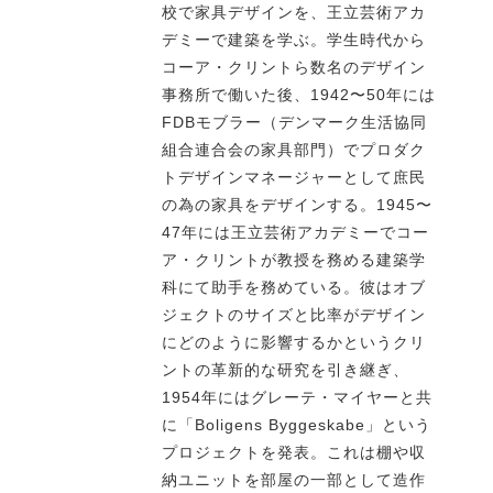
校で家具デザインを、王立芸術アカ
デミーで建築を学ぶ。学生時代から
コーア・クリントら数名のデザイン
事務所で働いた後、1942〜50年には
FDBモブラー（デンマーク生活協同
組合連合会の家具部門）でプロダク
トデザインマネージャーとして庶民
の為の家具をデザインする。1945〜
47年には王立芸術アカデミーでコー
ア・クリントが教授を務める建築学
科にて助手を務めている。彼はオブ
ジェクトのサイズと比率がデザイン
にどのように影響するかというクリ
ントの革新的な研究を引き継ぎ、
1954年にはグレーテ・マイヤーと共
に「Boligens Byggeskabe」という
プロジェクトを発表。これは棚や収
納ユニットを部屋の一部として造作