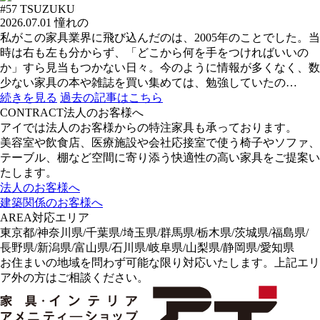
#57
TSUZUKU
2026.07.01
憧れの
私がこの家具業界に飛び込んだのは、2005年のことでした。当
時は右も左も分からず、「どこから何を手をつければいいの
か」すら見当もつかない日々。今のように情報が多くなく、数
少ない家具の本や雑誌を買い集めては、勉強していたの…
続きを見る
過去の記事はこちら
CONTRACT
法人のお客様へ
アイでは法人のお客様からの特注家具も承っております。
美容室や飲食店、医療施設や会社応接室で使う椅子やソファ、
テーブル、棚など空間に寄り添う快適性の高い家具をご提案い
たします。
法人のお客様へ
建築関係のお客様へ
AREA
対応エリア
東京都/神奈川県/千葉県/埼玉県/群馬県/栃木県/茨城県/福島県/
長野県/新潟県/富山県/石川県/岐阜県/山梨県/静岡県/愛知県
お住まいの地域を問わず可能な限り対応いたします。上記エリ
ア外の方はご相談ください。