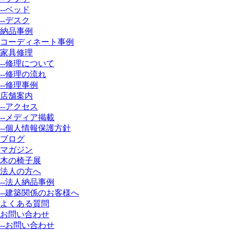
--ベッド
--デスク
納品事例
コーディネート事例
家具修理
--修理について
--修理の流れ
--修理事例
店舗案内
--アクセス
--メディア掲載
--個人情報保護方針
ブログ
マガジン
木の椅子展
法人の方へ
--法人納品事例
--建築関係のお客様へ
よくある質問
お問い合わせ
--お問い合わせ