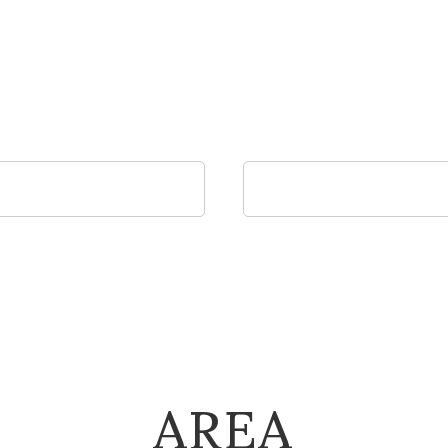
法人のお客様へ
アイでは法人のお客様からの特注家具も承っております。
室で使う椅子やソファ、テーブル、棚など空間に寄り添う
法人のお客様へ
建築関係のお客様へ
AREA