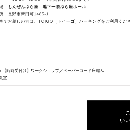
会場
もんぜんぷら座 地下一階ぷら座ホール
所 長野市新田町1485-1
車でお越しの方は、TOIGO（トイーゴ）パーキングをご利用くだ
« 【随時受付け】ワークショップ／ペーパーコード座編み
教室
い