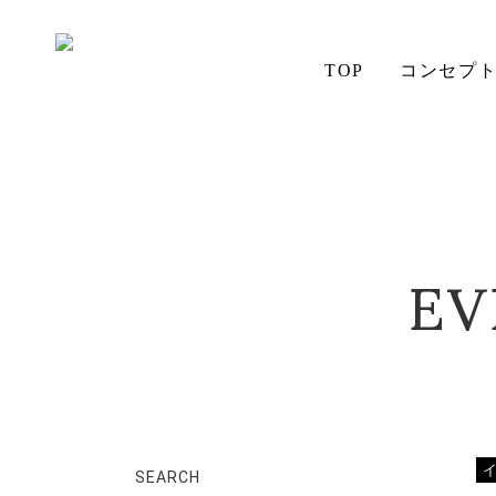
TOP
コンセプ
ホーム
イベント&ワークショップ
2016インテリアフ
aiSTYLE
無垢材の魅力
コーディネート
テーブル
ソファ
お手入れ
EV
アイの想い
チェア
SEARCH