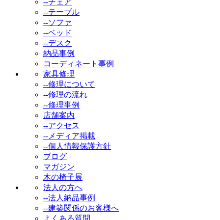
--チェア
--テーブル
--ソファ
--ベッド
--デスク
納品事例
コーディネート事例
家具修理
--修理について
--修理の流れ
--修理事例
店舗案内
--アクセス
--メディア掲載
--個人情報保護方針
ブログ
マガジン
木の椅子展
法人の方へ
--法人納品事例
--建築関係のお客様へ
よくある質問