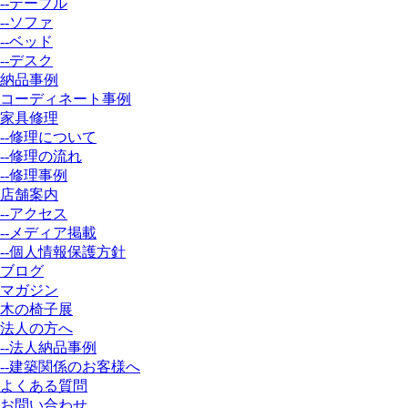
--テーブル
--ソファ
--ベッド
--デスク
納品事例
コーディネート事例
家具修理
--修理について
--修理の流れ
--修理事例
店舗案内
--アクセス
--メディア掲載
--個人情報保護方針
ブログ
マガジン
木の椅子展
法人の方へ
--法人納品事例
--建築関係のお客様へ
よくある質問
お問い合わせ