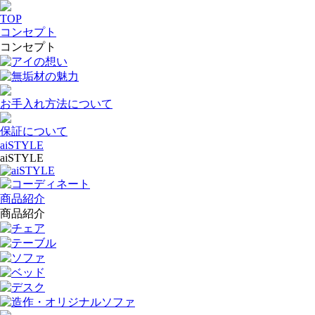
TOP
コンセプト
コンセプト
アイの想い
無垢材の魅力
お手入れ方法について
保証について
aiSTYLE
aiSTYLE
aiSTYLE
コーディネート
商品紹介
商品紹介
チェア
テーブル
ソファ
ベッド
デスク
造作・オリジナルソファ