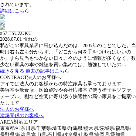
されています。
詳細はこちら
#57
TSUZUKU
2026.07.01
憧れの
私がこの家具業界に飛び込んだのは、2005年のことでした。当
時は右も左も分からず、「どこから何を手をつければいいの
か」すら見当もつかない日々。今のように情報が多くなく、数
少ない家具の本や雑誌を買い集めては、勉強していたの…
続きを見る
過去の記事はこちら
CONTRACT
法人のお客様へ
アイでは法人のお客様からの特注家具も承っております。
美容室や飲食店、医療施設や会社応接室で使う椅子やソファ、
テーブル、棚など空間に寄り添う快適性の高い家具をご提案い
たします。
法人のお客様へ
建築関係のお客様へ
AREA
対応エリア
東京都/神奈川県/千葉県/埼玉県/群馬県/栃木県/茨城県/福島県/
長野県/新潟県/富山県/石川県/岐阜県/山梨県/静岡県/愛知県