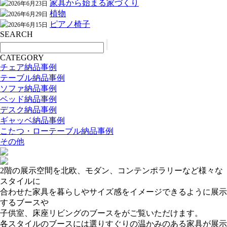
家具から始まる家づくり
2026年6月23日
植物
2026年6月29日
ピアノ椅子
2026年6月15日
SEARCH
CATEGORY
チェア納品事例
テーブル納品事例
ソファ納品事例
ベッド納品事例
デスク納品事例
ギャッベ納品事例
こたつ・ローテーブル納品事例
その他
2階の展示空間を北欧、モダン、コンテンポラリーなど様々な
スタイルに
合わせた家具を暮らしやサイズ感をイメージできるように展示
するブースや
子供室、床座リビングのブースをがご覧いただけます。
各スタイルのブースには選りすぐりの温かみのある家具が展示