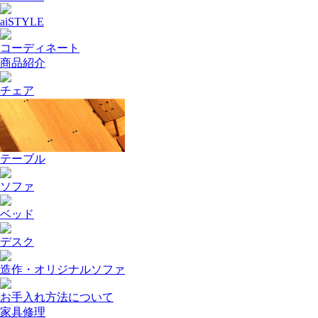
aiSTYLE
コーディネート
商品紹介
チェア
テーブル
ソファ
ベッド
デスク
造作・オリジナルソファ
お手入れ方法について
家具修理