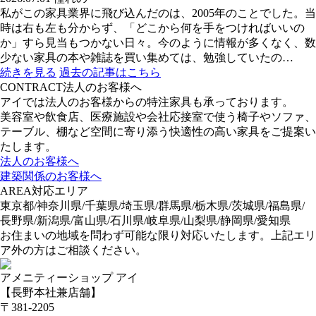
私がこの家具業界に飛び込んだのは、2005年のことでした。当
時は右も左も分からず、「どこから何を手をつければいいの
か」すら見当もつかない日々。今のように情報が多くなく、数
少ない家具の本や雑誌を買い集めては、勉強していたの…
続きを見る
過去の記事はこちら
CONTRACT
法人のお客様へ
アイでは法人のお客様からの特注家具も承っております。
美容室や飲食店、医療施設や会社応接室で使う椅子やソファ、
テーブル、棚など空間に寄り添う快適性の高い家具をご提案い
たします。
法人のお客様へ
建築関係のお客様へ
AREA
対応エリア
東京都/神奈川県/千葉県/埼玉県/群馬県/栃木県/茨城県/福島県/
長野県/新潟県/富山県/石川県/岐阜県/山梨県/静岡県/愛知県
お住まいの地域を問わず可能な限り対応いたします。上記エリ
ア外の方はご相談ください。
アメニティーショップ アイ
【長野本社兼店舗】
〒381-2205