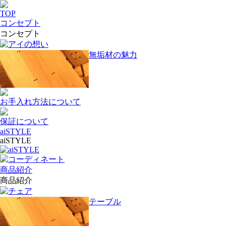
TOP
コンセプト
コンセプト
アイの想い
無垢材の魅力
お手入れ方法について
保証について
aiSTYLE
aiSTYLE
aiSTYLE
コーディネート
商品紹介
商品紹介
チェア
テーブル