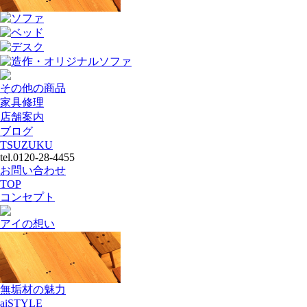
ソファ
ベッド
デスク
造作・オリジナルソファ
その他の商品
家具修理
店舗案内
ブログ
TSUZUKU
tel.0120-28-4455
お問い合わせ
TOP
コンセプト
アイの想い
無垢材の魅力
aiSTYLE