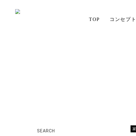
TOP
コンセプ
ホーム
店長日記
工房スタッフ
aiSTYLE
無垢材の魅力
コーディネート
テーブル
ソファ
お手入れ
アイの想い
チェア
SEARCH