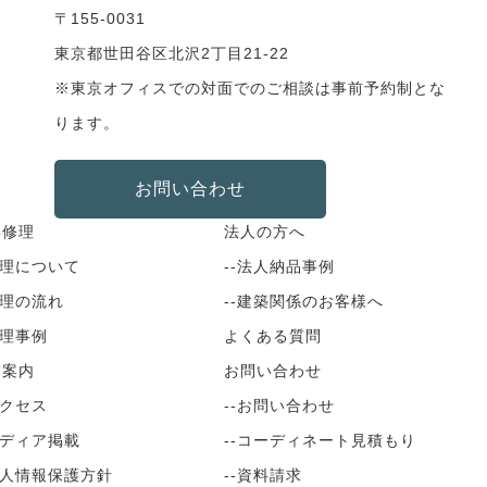
〒155-0031
東京都世田谷区北沢2丁目21-22
※東京オフィスでの対面でのご相談は事前予約制とな
ります。
お問い合わせ
具修理
法人の方へ
修理について
--法人納品事例
修理の流れ
--建築関係のお客様へ
修理事例
よくある質問
舗案内
お問い合わせ
アクセス
--お問い合わせ
メディア掲載
--コーディネート見積もり
個人情報保護方針
--資料請求