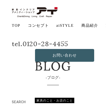
TOP
コンセプト
aiSTYLE
商品紹介
ホーム
店長日記
ラウンドテーブル
tel.0120-28-4455
アイ
チェ
無垢
コー
テー
ソフ
ベッ
デス
の想い
aiSTYLE
ア
材の魅力
ディネー
ブル
お手入れ
ァ
保証につ
ド
ク
その他の
BLOG
造作・オ
ト
方法につ
いて
商品
リジナル
お問い合わせ
いて
ソファ
ブログ
家具のこと・お店のこと
SEARCH