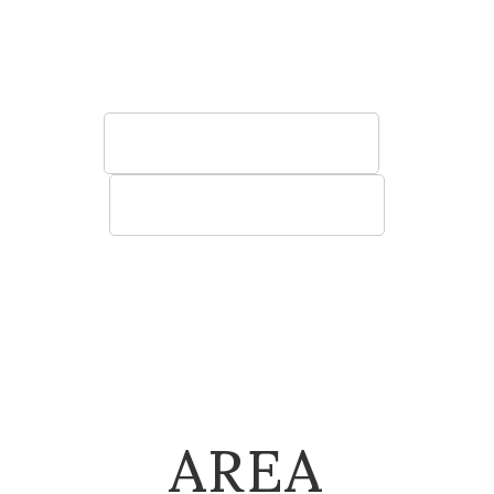
う椅子やソファ、テーブル、棚など空間に寄
り添う快適性の高い家具をご提案いたしま
す。
法人のお客様へ
建築関係のお客様へ
AREA