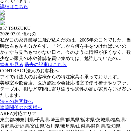
されています。
詳細はこちら
#57
TSUZUKU
2026.07.01
憧れの
私がこの家具業界に飛び込んだのは、2005年のことでした。当
時は右も左も分からず、「どこから何を手をつければいいの
か」すら見当もつかない日々。今のように情報が多くなく、数
少ない家具の本や雑誌を買い集めては、勉強していたの…
続きを見る
過去の記事はこちら
CONTRACT
法人のお客様へ
アイでは法人のお客様からの特注家具も承っております。
美容室や飲食店、医療施設や会社応接室で使う椅子やソファ、
テーブル、棚など空間に寄り添う快適性の高い家具をご提案い
たします。
法人のお客様へ
建築関係のお客様へ
AREA
対応エリア
東京都/神奈川県/千葉県/埼玉県/群馬県/栃木県/茨城県/福島県/
長野県/新潟県/富山県/石川県/岐阜県/山梨県/静岡県/愛知県