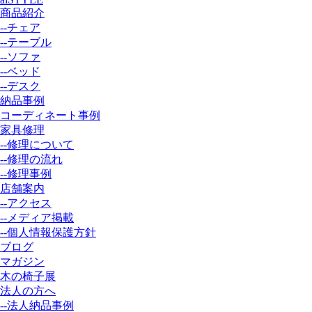
商品紹介
--チェア
--テーブル
--ソファ
--ベッド
--デスク
納品事例
コーディネート事例
家具修理
--修理について
--修理の流れ
--修理事例
店舗案内
--アクセス
--メディア掲載
--個人情報保護方針
ブログ
マガジン
木の椅子展
法人の方へ
--法人納品事例