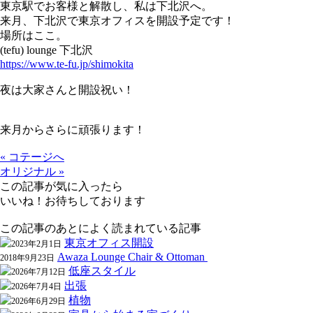
東京駅でお客様と解散し、私は下北沢へ。
来月、下北沢で東京オフィスを開設予定です！
場所はここ。
(tefu) lounge 下北沢
https://www.te-fu.jp/shimokita
夜は大家さんと開設祝い！
来月からさらに頑張ります！
« コテージへ
オリジナル »
この記事が気に入ったら
いいね！お待ちしております
この記事のあとによく読まれている記事
東京オフィス開設
2023年2月1日
Awaza Lounge Chair & Ottoman
2018年9月23日
低座スタイル
2026年7月12日
出張
2026年7月4日
植物
2026年6月29日