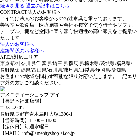
続きを見る
過去の記事はこちら
CONTRACT
法人のお客様へ
アイでは法人のお客様からの特注家具も承っております。
美容室や飲食店、医療施設や会社応接室で使う椅子やソファ、
テーブル、棚など空間に寄り添う快適性の高い家具をご提案い
たします。
法人のお客様へ
建築関係のお客様へ
AREA
対応エリア
東京都/神奈川県/千葉県/埼玉県/群馬県/栃木県/茨城県/福島県/
長野県/新潟県/富山県/石川県/岐阜県/山梨県/静岡県/愛知県
お住まいの地域を問わず可能な限り対応いたします。上記エリ
ア外の方はご相談ください。
アメニティーショップ アイ
【長野本社兼店舗】
〒381-2205
長野県長野市青木島町大塚1390-1
【営業時間】11:00～18:00
【定休日】毎週水曜日
【MAIL】info@amenityshop-ai.co.jp