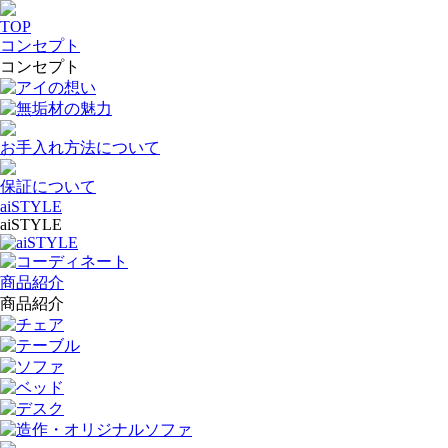
TOP
コンセプト
コンセプト
アイの想い
無垢材の魅力
お手入れ方法について
保証について
aiSTYLE
aiSTYLE
aiSTYLE
コーディネート
商品紹介
商品紹介
チェア
テーブル
ソファ
ベッド
デスク
造作・オリジナルソファ