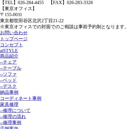
【TEL】
026-284-4455
【FAX】026-283-3328
【東京オフィス】
〒155-0031
東京都世田谷区北沢2丁目21-22
※東京オフィスでの対面でのご相談は事前予約制となります。
お問い合わせ
トップページ
コンセプト
aiSTYLE
商品紹介
--チェア
--テーブル
--ソファ
--ベッド
--デスク
納品事例
コーディネート事例
家具修理
--修理について
--修理の流れ
--修理事例
店舗案内