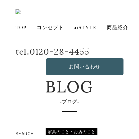
TOP
コンセプト
aiSTYLE
商品紹介
tel.0120-28-4455
ホーム
店長日記
すぐに！
アイ
チェ
無垢
コー
テー
ソフ
ベッ
デス
造
の想い
aiSTYLE
ア
材の魅力
ディネー
ブル
お手入れ
ァ
保証につ
ド
ク
作・オリ
その他の
BLOG
お問い合わせ
ト
方法につ
いて
ジナルソ
商品
いて
ファ
ブログ
家具のこと・お店のこと
SEARCH