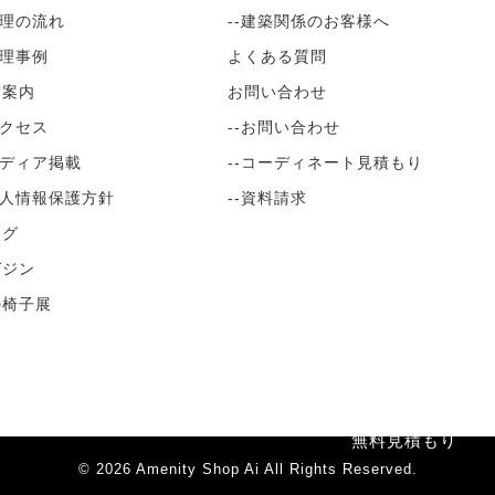
修理の流れ
--建築関係のお客様へ
修理事例
よくある質問
舗案内
お問い合わせ
アクセス
--お問い合わせ
メディア掲載
--コーディネート見積もり
個人情報保護方針
--資料請求
ログ
ガジン
の椅子展
無料見積もり
© 2026
Amenity Shop Ai
All Rights Reserved.