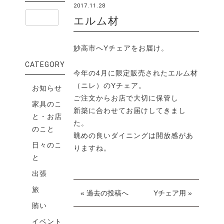
2017.11.28
エルム材
妙高市へYチェアをお届け。
CATEGORY
今年の4月に限定販売されたエルム材
（ニレ）のYチェア。
お知らせ
ご注文からお店で大切に保管し
家具のこ
新築に合わせてお届けしてきまし
と・お店
た。
のこと
眺めの良いダイニングは開放感があ
日々のこ
りますね。
と
出張
旅
« 過去の投稿へ
Yチェア用 »
賄い
イベント