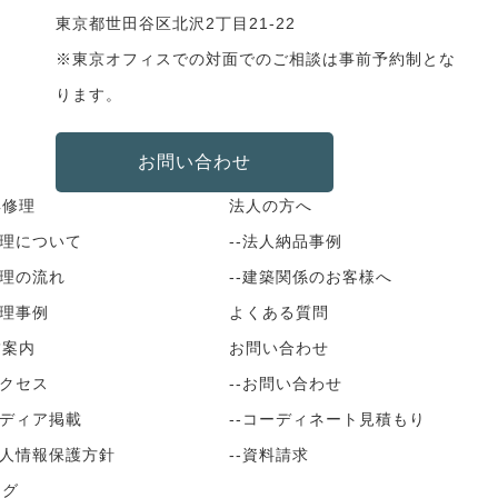
東京都世田谷区北沢2丁目21-22
※東京オフィスでの対面でのご相談は事前予約制とな
ります。
お問い合わせ
具修理
法人の方へ
修理について
--法人納品事例
修理の流れ
--建築関係のお客様へ
修理事例
よくある質問
舗案内
お問い合わせ
アクセス
--お問い合わせ
メディア掲載
--コーディネート見積もり
個人情報保護方針
--資料請求
ログ