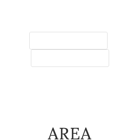
う椅子やソファ、テーブル、棚など空間に寄
り添う快適性の高い家具をご提案いたしま
す。
法人のお客様へ
建築関係のお客様へ
AREA