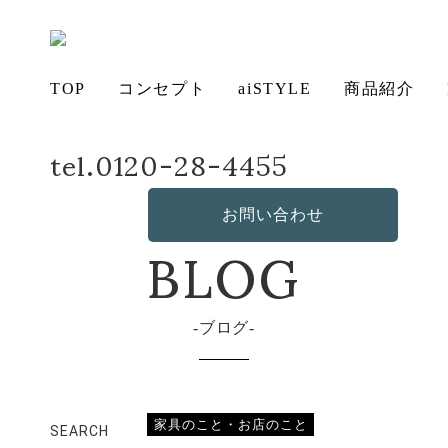
TOP
コンセプト
aiSTYLE
商品紹介
tel.0120-28-4455
ホーム
店長日記
エルム材
アイ
チェ
無垢
コー
テー
ソフ
ベッ
デス
造
の想い
aiSTYLE
ア
材の魅力
ディネー
ブル
お手入れ
ァ
保証につ
ド
ク
作・オリ
その他の
BLOG
お問い合わせ
ト
方法につ
いて
ジナルソ
商品
いて
ファ
ブログ
家具のこと・お店のこと
SEARCH