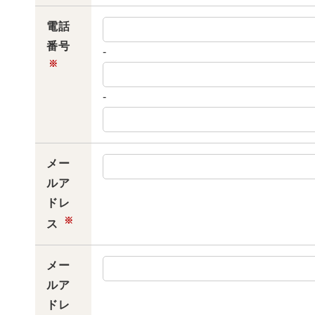
電話
番号
-
※
-
メー
ルア
ドレ
※
ス
メー
ルア
ドレ