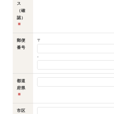
ス
（確
認）
※
郵便
〒
番号
-
都道
府県
※
市区