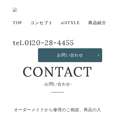
TOP
コンセプト
aiSTYLE
商品紹介
tel.0120-28-4455
ホーム
お問い合わせ
アイ
チェ
無垢
コー
テー
ソフ
ベッ
デス
造
の想い
aiSTYLE
ア
材の魅力
ディネー
ブル
お手入れ
ァ
保証につ
ド
ク
作・オリ
その他の
CONTACT
お問い合わせ
ト
方法につ
いて
ジナルソ
商品
いて
ファ
お問い合わせ
オーダーメイドから修理のご相談、商品の入