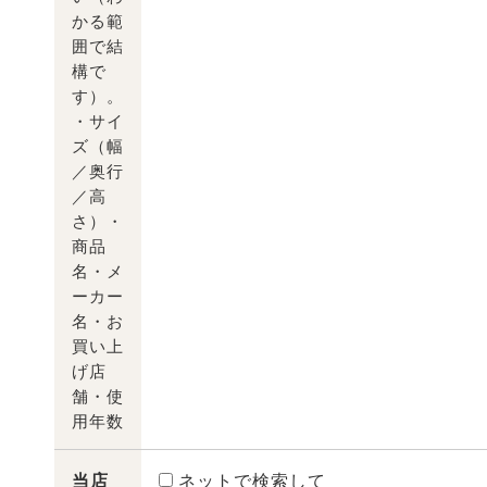
かる範
囲で結
構で
す）。
・サイ
ズ（幅
／奥行
／高
さ）・
商品
名・メ
ーカー
名・お
買い上
げ店
舗・使
用年数
当店
ネットで検索して