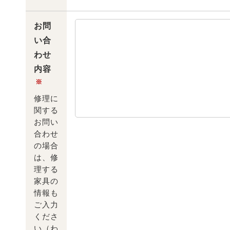
お問
い合
わせ
内容
※
修理に
関する
お問い
合わせ
の場合
は、修
理する
家具の
情報も
ご入力
くださ
い（わ