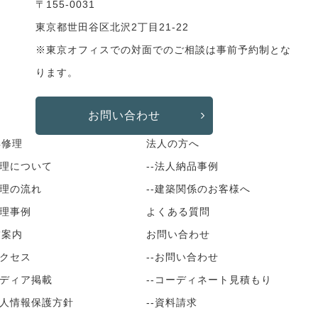
〒155-0031
東京都世田谷区北沢2丁目21-22
※東京オフィスでの対面でのご相談は事前予約制とな
ります。
お問い合わせ
具修理
法人の方へ
修理について
--法人納品事例
修理の流れ
--建築関係のお客様へ
修理事例
よくある質問
舗案内
お問い合わせ
アクセス
--お問い合わせ
メディア掲載
--コーディネート見積もり
個人情報保護方針
--資料請求