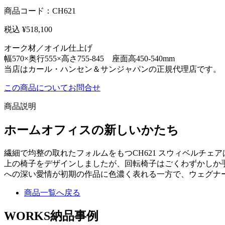
商品コード：CH621
税込 ¥
518,100
オーク材／オイル仕上げ
幅570×奥行555×高さ755-845 座面高450-540mm
当店はカール・ハンセン＆サンジャパンの正規代理店です。
この商品についてお問合せ
商品説明
ホームオフィスの新しいかたち
繊細で均整の取れたフォルムをもつCH621 スウィベルチェア
上の椅子をデザインしましたが、回転椅子はごくわずかしか手
への深い愛情が初期の作品に色濃く表れる一方で、ウェグナ
商品一覧へ戻る
WORKS
納品事例