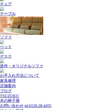
チェア
テーブル
ソファ
ベッド
デスク
造作・オリジナルソファ
お手入れ方法について
家具修理
店舗案内
ブログ
TSUZUKU
木の椅子展
お問い合わせ
tel.0120-28-4455