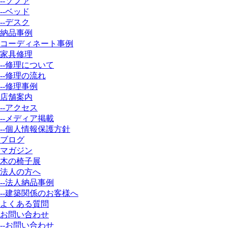
--ソファ
--ベッド
--デスク
納品事例
コーディネート事例
家具修理
--修理について
--修理の流れ
--修理事例
店舗案内
--アクセス
--メディア掲載
--個人情報保護方針
ブログ
マガジン
木の椅子展
法人の方へ
--法人納品事例
--建築関係のお客様へ
よくある質問
お問い合わせ
--お問い合わせ