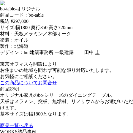
bo-table-オリジナル
商品コード：bo-table
税込 ¥
297,000
サイズ:幅1800 奥行850 高さ720mm
材料：天板メラミン／木部オーク
塗装：オイル
製作：北海道
デザイン：hut建築事務所 一級建築士 田中 圭
東京オフィスを開設により
お住まいの地域を問わず可能な限り対応いたします。
お気軽にご相談ください。
この商品についてお問合せ
商品説明
オリジナル家具のbo-シリーズのダイニングテーブル。
天板はメラミン、突板、無垢材、リノリウムからお選びいただ
けます。
基本サイズは幅1800となります。
商品一覧へ戻る
WORKS
納品事例