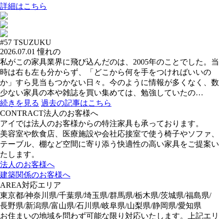
詳細はこちら
#57
TSUZUKU
2026.07.01
憧れの
私がこの家具業界に飛び込んだのは、2005年のことでした。当
時は右も左も分からず、「どこから何を手をつければいいの
か」すら見当もつかない日々。今のように情報が多くなく、数
少ない家具の本や雑誌を買い集めては、勉強していたの…
続きを見る
過去の記事はこちら
CONTRACT
法人のお客様へ
アイでは法人のお客様からの特注家具も承っております。
美容室や飲食店、医療施設や会社応接室で使う椅子やソファ、
テーブル、棚など空間に寄り添う快適性の高い家具をご提案い
たします。
法人のお客様へ
建築関係のお客様へ
AREA
対応エリア
東京都/神奈川県/千葉県/埼玉県/群馬県/栃木県/茨城県/福島県/
長野県/新潟県/富山県/石川県/岐阜県/山梨県/静岡県/愛知県
お住まいの地域を問わず可能な限り対応いたします。上記エリ