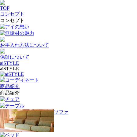
TOP
コンセプト
コンセプト
アイの想い
無垢材の魅力
お手入れ方法について
保証について
aiSTYLE
aiSTYLE
aiSTYLE
コーディネート
商品紹介
商品紹介
チェア
テーブル
ソファ
ベッド