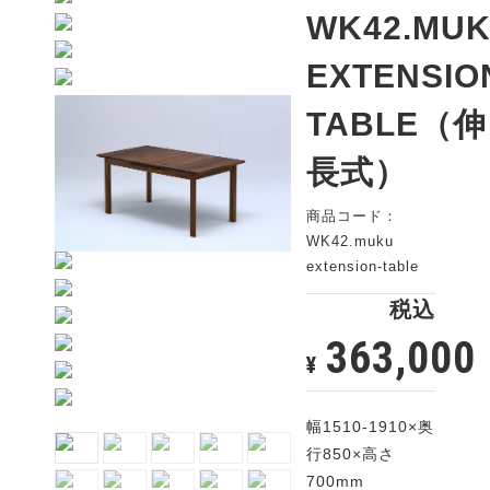
WK42.MU
EXTENSIO
TABLE（伸
長式）
商品コード：
WK42.muku
extension-table
税込
363,000
¥
幅1510-1910×奥
行850×高さ
700mm