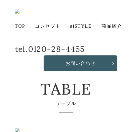
TOP
コンセプト
aiSTYLE
商品紹介
tel.0120-28-4455
ホーム
商品詳細
WK42.MUKU EXTENSION-TABLE（伸長式）
無垢
コー
テー
ソフ
ベッ
デス
造
aiSTYLE
材の魅力
ディネー
ブル
お手入れ
ァ
保証につ
ド
ク
作・オリ
その他の
アイの想
チェア
お問い合わせ
ト
方法につ
いて
ジナルソ
商品
TABLE
い
いて
ファ
テーブル