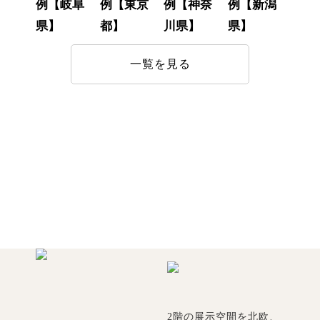
例【岐阜
例【東京
例【神奈
例【新潟
県】
都】
川県】
県】
一覧を見る
2階の展示空間を北欧、