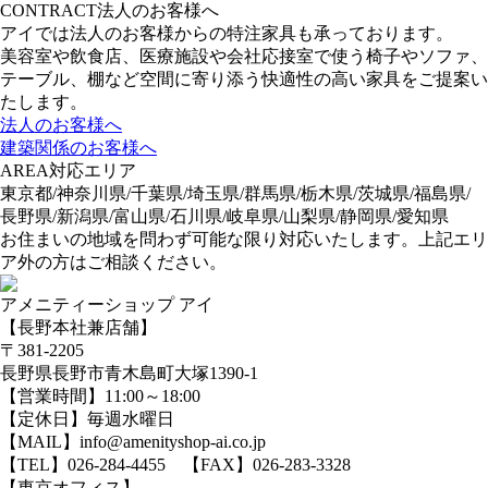
CONTRACT
法人のお客様へ
アイでは法人のお客様からの特注家具も承っております。
美容室や飲食店、医療施設や会社応接室で使う椅子やソファ、
テーブル、棚など空間に寄り添う快適性の高い家具をご提案い
たします。
法人のお客様へ
建築関係のお客様へ
AREA
対応エリア
東京都/神奈川県/千葉県/埼玉県/群馬県/栃木県/茨城県/福島県/
長野県/新潟県/富山県/石川県/岐阜県/山梨県/静岡県/愛知県
お住まいの地域を問わず可能な限り対応いたします。上記エリ
ア外の方はご相談ください。
アメニティーショップ アイ
【長野本社兼店舗】
〒381-2205
長野県長野市青木島町大塚1390-1
【営業時間】11:00～18:00
【定休日】毎週水曜日
【MAIL】info@amenityshop-ai.co.jp
【TEL】
026-284-4455
【FAX】026-283-3328
【東京オフィス】