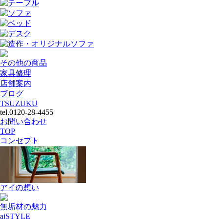
テーブル
ソファ
ベッド
デスク
造作・オリジナルソファ
その他の商品
家具修理
店舗案内
ブログ
TSUZUKU
tel.0120-28-4455
お問い合わせ
TOP
コンセプト
アイの想い
無垢材の魅力
aiSTYLE