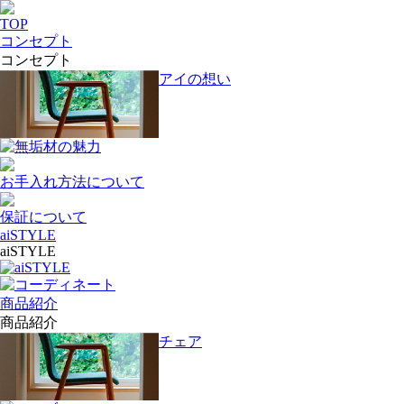
TOP
コンセプト
コンセプト
アイの想い
無垢材の魅力
お手入れ方法について
保証について
aiSTYLE
aiSTYLE
aiSTYLE
コーディネート
商品紹介
商品紹介
チェア