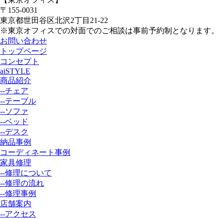
〒155-0031
東京都世田谷区北沢2丁目21-22
※東京オフィスでの対面でのご相談は事前予約制となります。
お問い合わせ
トップページ
コンセプト
aiSTYLE
商品紹介
--チェア
--テーブル
--ソファ
--ベッド
--デスク
納品事例
コーディネート事例
家具修理
--修理について
--修理の流れ
--修理事例
店舗案内
--アクセス