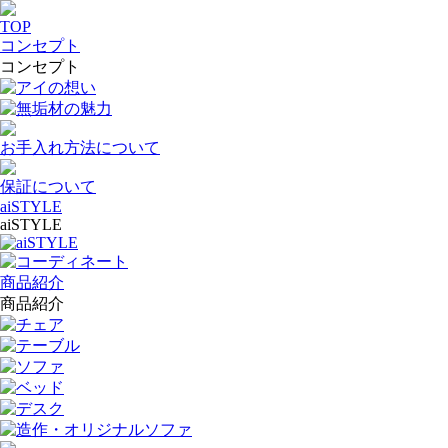
TOP
コンセプト
コンセプト
アイの想い
無垢材の魅力
お手入れ方法について
保証について
aiSTYLE
aiSTYLE
aiSTYLE
コーディネート
商品紹介
商品紹介
チェア
テーブル
ソファ
ベッド
デスク
造作・オリジナルソファ