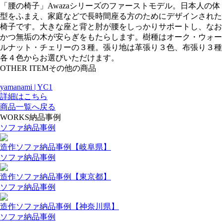
「腰の椅子」Awazaシリーズのファーストモデル。日本人の体
型をふまえ、家庭などで長時間座る方のためにデザインされた
椅子です。大きな座と背と肘が腰をしっかりサポートし、なお
かつ無垢の木が安らぎをもたらします。樹種はオーク・ウォー
ルナット・チェリーの３種。張り地は革張り３色、布張り３種
各４色からお選びいただけます。
OTHER ITEM
その他の商品
yamanami | YC1
詳細はこちら
商品一覧へ戻る
WORKS
納品事例
ソファ納品事例
造作ソファ納品事例【岐阜県】
ソファ納品事例
造作ソファ納品事例【東京都】
ソファ納品事例
造作ソファ納品事例【神奈川県】
ソファ納品事例