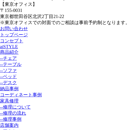
【東京オフィス】
〒155-0031
東京都世田谷区北沢2丁目21-22
※東京オフィスでの対面でのご相談は事前予約制となります。
お問い合わせ
トップページ
コンセプト
aiSTYLE
商品紹介
--チェア
--テーブル
--ソファ
--ベッド
--デスク
納品事例
コーディネート事例
家具修理
--修理について
--修理の流れ
--修理事例
店舗案内