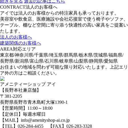
続きを見る
過去の記事はこちら
CONTRACT
法人のお客様へ
アイでは法人のお客様からの特注家具も承っております。
美容室や飲食店、医療施設や会社応接室で使う椅子やソファ、
テーブル、棚など空間に寄り添う快適性の高い家具をご提案い
たします。
法人のお客様へ
建築関係のお客様へ
AREA
対応エリア
東京都/神奈川県/千葉県/埼玉県/群馬県/栃木県/茨城県/福島県/
長野県/新潟県/富山県/石川県/岐阜県/山梨県/静岡県/愛知県
お住まいの地域を問わず可能な限り対応いたします。上記エリ
ア外の方はご相談ください。
アメニティーショップ アイ
【長野本社兼店舗】
〒381-2205
長野県長野市青木島町大塚1390-1
【営業時間】11:00～18:00
【定休日】毎週水曜日
【MAIL】info@amenityshop-ai.co.jp
【TEL】
026-284-4455
【FAX】026-283-3328