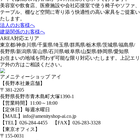
美容室や飲食店、医療施設や会社応接室で使う椅子やソファ、
テーブル、棚など空間に寄り添う快適性の高い家具をご提案い
たします。
法人のお客様へ
建築関係のお客様へ
AREA
対応エリア
東京都/神奈川県/千葉県/埼玉県/群馬県/栃木県/茨城県/福島県/
長野県/新潟県/富山県/石川県/岐阜県/山梨県/静岡県/愛知県
お住まいの地域を問わず可能な限り対応いたします。上記エリ
ア外の方はご相談ください。
アメニティーショップ アイ
【長野本社兼店舗】
〒381-2205
長野県長野市青木島町大塚1390-1
【営業時間】11:00～18:00
【定休日】毎週水曜日
【MAIL】info@amenityshop-ai.co.jp
【TEL】
026-284-4455
【FAX】026-283-3328
【東京オフィス】
〒155-0031