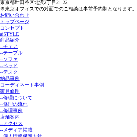
東京都世田谷区北沢2丁目21-22
※東京オフィスでの対面でのご相談は事前予約制となります。
お問い合わせ
トップページ
コンセプト
aiSTYLE
商品紹介
--チェア
--テーブル
--ソファ
--ベッド
--デスク
納品事例
コーディネート事例
家具修理
--修理について
--修理の流れ
--修理事例
店舗案内
--アクセス
--メディア掲載
--個人情報保護方針