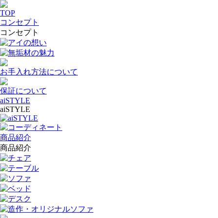
TOP
コンセプト
コンセプト
アイの想い
無垢材の魅力
お手入れ方法について
保証について
aiSTYLE
aiSTYLE
aiSTYLE
コーディネート
商品紹介
商品紹介
チェア
テーブル
ソファ
ベッド
デスク
造作・オリジナルソファ