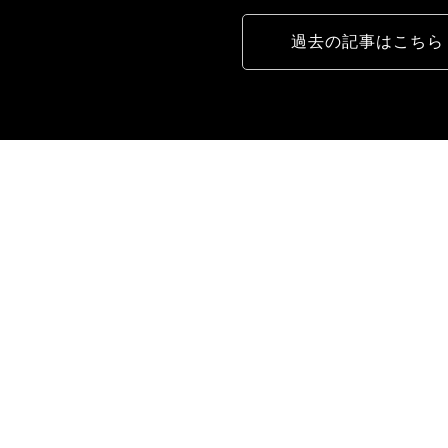
過去の記事はこちら
CONTRACT
法人のお客様へ
アイでは法人のお客様からの特注家具も承っております。
室で使う椅子やソファ、テーブル、棚など空間に寄り添う