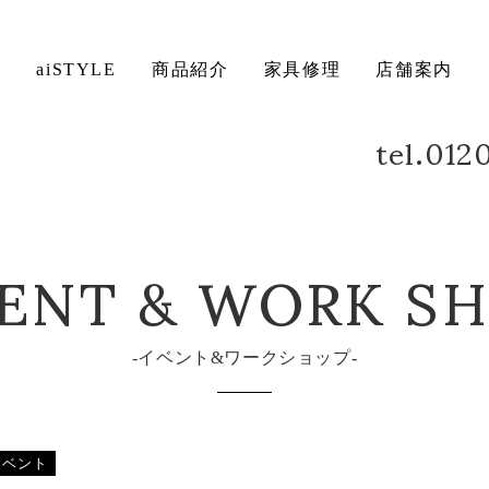
ト
aiSTYLE
商品紹介
家具修理
店舗案内
tel.01
ーズ S-01・S-02 2022年9月3日（土）～25日（日）
ベッド
デスク
方法について
保証について
ENT & WORK S
イベント&ワークショップ
イベント