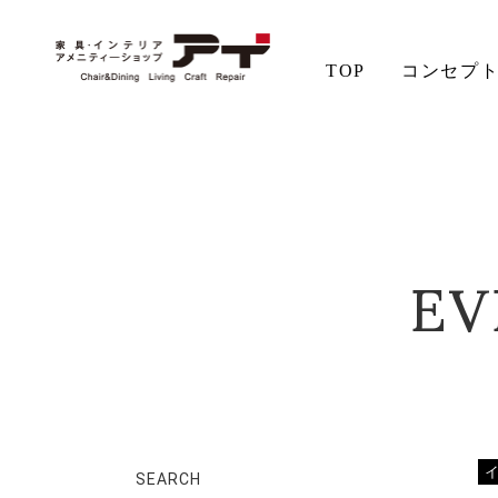
TOP
コンセプ
ホーム
イベント&ワークショップ
木の椅子展♯25 Sシリ
アイの想い
aiSTYLE
チェア
無垢材の魅力
コーディネート
テーブル
ソファ
お手入れ
EV
SEARCH