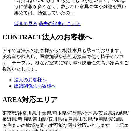
つければいいのか」すら見当もつかない日々。今のよ
うに情報が多くなく、数少ない家具の本や雑誌を買い
集めては、勉強していたの…
続きを見る
過去の記事はこちら
CONTRACT
法人のお客様へ
アイでは法人のお客様からの特注家具も承っております。
美容室や飲食店、医療施設や会社応接室で使う椅子やソフ
ァ、テーブル、棚など空間に寄り添う快適性の高い家具をご
提案いたします。
法人のお客様へ
建築関係のお客様へ
AREA
対応エリア
東京都/神奈川県/千葉県/埼玉県/群馬県/栃木県/茨城県/福島県/
長野県/新潟県/富山県/石川県/岐阜県/山梨県/静岡県/愛知県
お住まいの地域を問わず可能な限り対応いたします。上記エ