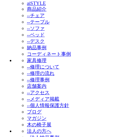
aiSTYLE
商品紹介
--チェア
--テーブル
--ソファ
--ベッド
--デスク
納品事例
コーディネート事例
家具修理
--修理について
--修理の流れ
--修理事例
店舗案内
--アクセス
--メディア掲載
--個人情報保護方針
ブログ
マガジン
木の椅子展
法人の方へ