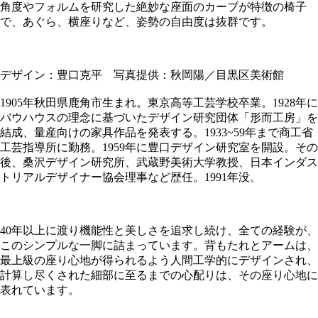
角度やフォルムを研究した絶妙な座面のカーブが特徴の椅子
で、あぐら、横座りなど、姿勢の自由度は抜群です。
デザイン：豊口克平 写真提供：秋岡陽／目黒区美術館
1905年秋田県鹿角市生まれ。東京高等工芸学校卒業。1928年に
バウハウスの理念に基づいたデザイン研究団体「形而工房」を
結成、量産向けの家具作品を発表する。1933~59年まで商工省
工芸指導所に勤務。1959年に豊口デザイン研究室を開設。その
後、桑沢デザイン研究所、武蔵野美術大学教授、日本インダス
トリアルデザイナー協会理事など歴任。1991年没。
40年以上に渡り機能性と美しさを追求し続け、全ての経験が、
このシンプルな一脚に詰まっています。背もたれとアームは、
最上級の座り心地が得られるよう人間工学的にデザインされ、
計算し尽くされた細部に至るまでの心配りは、その座り心地に
表れています。