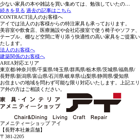
少ない家具の本や雑誌を買い集めては、勉強していたの…
続きを見る
過去の記事はこちら
CONTRACT
法人のお客様へ
アイでは法人のお客様からの特注家具も承っております。
美容室や飲食店、医療施設や会社応接室で使う椅子やソファ、
テーブル、棚など空間に寄り添う快適性の高い家具をご提案い
たします。
法人のお客様へ
建築関係のお客様へ
AREA
対応エリア
東京都/神奈川県/千葉県/埼玉県/群馬県/栃木県/茨城県/福島県/
長野県/新潟県/富山県/石川県/岐阜県/山梨県/静岡県/愛知県
お住まいの地域を問わず可能な限り対応いたします。上記エリ
ア外の方はご相談ください。
アメニティーショップ アイ
【長野本社兼店舗】
〒381-2205