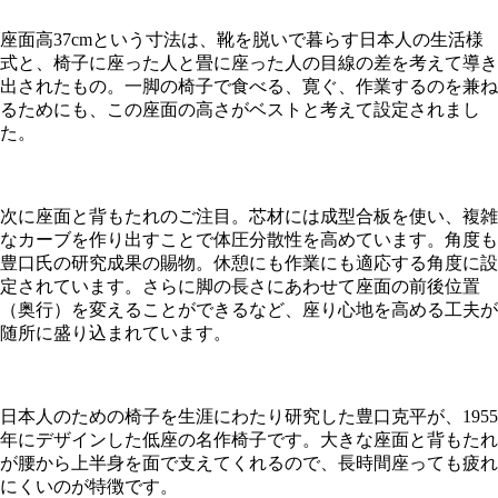
座面高37cmという寸法は、靴を脱いで暮らす日本人の生活様
式と、椅子に座った人と畳に座った人の目線の差を考えて導き
出されたもの。一脚の椅子で食べる、寛ぐ、作業するのを兼ね
るためにも、この座面の高さがベストと考えて設定されまし
た。
次に座面と背もたれのご注目。芯材には成型合板を使い、複雑
なカーブを作り出すことで体圧分散性を高めています。角度も
豊口氏の研究成果の賜物。休憩にも作業にも適応する角度に設
定されています。さらに脚の長さにあわせて座面の前後位置
（奥行）を変えることができるなど、座り心地を高める工夫が
随所に盛り込まれています。
日本人のための椅子を生涯にわたり研究した豊口克平が、1955
年にデザインした低座の名作椅子です。大きな座面と背もたれ
が腰から上半身を面で支えてくれるので、長時間座っても疲れ
にくいのが特徴です。