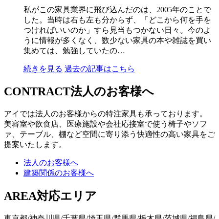
私がこの家具業界に飛び込んだのは、2005年のことで
した。当時は右も左も分からず、「どこから何を手を
つければいいのか」すら見当もつかない日々。今のよ
うに情報が多くなく、数少ない家具の本や雑誌を買い
集めては、勉強していたの…
続きを見る
過去の記事はこちら
CONTRACT
法人のお客様へ
アイでは法人のお客様からの特注家具も承っております。
美容室や飲食店、医療施設や会社応接室で使う椅子やソフ
ァ、テーブル、棚など空間に寄り添う快適性の高い家具をご
提案いたします。
法人のお客様へ
建築関係のお客様へ
AREA
対応エリア
東京都/神奈川県/千葉県/埼玉県/群馬県/栃木県/茨城県/福島県/