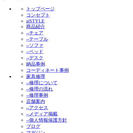
トップページ
コンセプト
aiSTYLE
商品紹介
--チェア
--テーブル
--ソファ
--ベッド
--デスク
納品事例
コーディネート事例
家具修理
--修理について
--修理の流れ
--修理事例
店舗案内
--アクセス
--メディア掲載
--個人情報保護方針
ブログ
マガジン