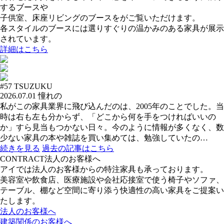
するブースや
子供室、床座リビングのブースをがご覧いただけます。
各スタイルのブースには選りすぐりの温かみのある家具が展示
されています。
詳細はこちら
#57
TSUZUKU
2026.07.01
憧れの
私がこの家具業界に飛び込んだのは、2005年のことでした。当
時は右も左も分からず、「どこから何を手をつければいいの
か」すら見当もつかない日々。今のように情報が多くなく、数
少ない家具の本や雑誌を買い集めては、勉強していたの…
続きを見る
過去の記事はこちら
CONTRACT
法人のお客様へ
アイでは法人のお客様からの特注家具も承っております。
美容室や飲食店、医療施設や会社応接室で使う椅子やソファ、
テーブル、棚など空間に寄り添う快適性の高い家具をご提案い
たします。
法人のお客様へ
建築関係のお客様へ