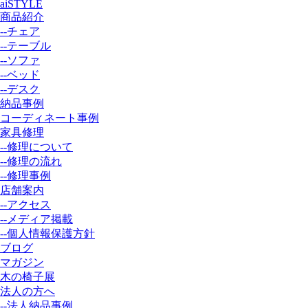
aiSTYLE
商品紹介
--チェア
--テーブル
--ソファ
--ベッド
--デスク
納品事例
コーディネート事例
家具修理
--修理について
--修理の流れ
--修理事例
店舗案内
--アクセス
--メディア掲載
--個人情報保護方針
ブログ
マガジン
木の椅子展
法人の方へ
--法人納品事例