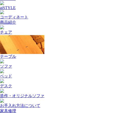
aiSTYLE
コーディネート
商品紹介
チェア
テーブル
ソファ
ベッド
デスク
造作・オリジナルソファ
お手入れ方法について
家具修理