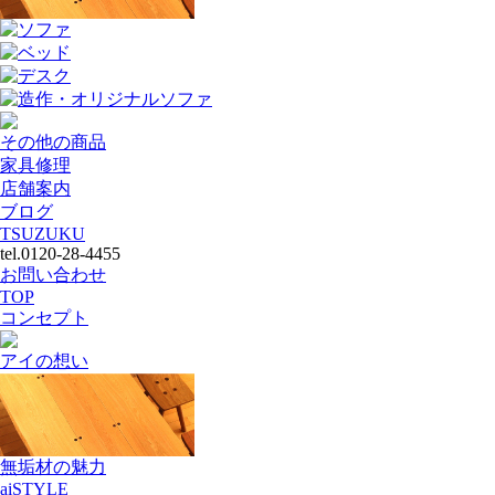
ソファ
ベッド
デスク
造作・オリジナルソファ
その他の商品
家具修理
店舗案内
ブログ
TSUZUKU
tel.0120-28-4455
お問い合わせ
TOP
コンセプト
アイの想い
無垢材の魅力
aiSTYLE