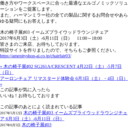
働き方やワークスペースに合った最適なエルゴノミックソリュ
ーションをご提案します。
また、ハーマンミラー社の全ての製品に関するお問合せやあら
ゆる疑問にもお答えします。
木の椅子展♯03 イームズプライウッドラウンジチェア
2017年6月3日（土）-6月11日（日） 11:00～18:00
皆さまのご来店、お待ちしております。
特設サイトを作りましたので、そちらもご参照ください。
https://amenityshop-ai.co.jp/chairfair03/
« 木の椅子展♯02 SG261A/CRESCENT 4月22日（土）-5月7日
（日）
アーロンチェア リマスタード体験会 6月3日（土）・4日（日）
»
この記事が気に入ったら
いいね！お待ちしております
この記事のあとによく読まれている記事
木の椅子展♯03 イームズプライウッドラウンジチェ
2017年5月12日
ア 6月3日（土）-6月11日（日）
木の椅子展♯03
2017年6月5日