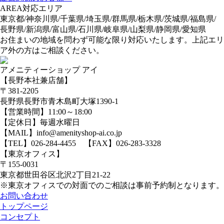
AREA
対応エリア
東京都/神奈川県/千葉県/埼玉県/群馬県/栃木県/茨城県/福島県/
長野県/新潟県/富山県/石川県/岐阜県/山梨県/静岡県/愛知県
お住まいの地域を問わず可能な限り対応いたします。上記エリ
ア外の方はご相談ください。
アメニティーショップ アイ
【長野本社兼店舗】
〒381-2205
長野県長野市青木島町大塚1390-1
【営業時間】11:00～18:00
【定休日】毎週水曜日
【MAIL】info@amenityshop-ai.co.jp
【TEL】
026-284-4455
【FAX】026-283-3328
【東京オフィス】
〒155-0031
東京都世田谷区北沢2丁目21-22
※東京オフィスでの対面でのご相談は事前予約制となります。
お問い合わせ
トップページ
コンセプト