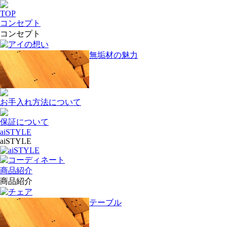
TOP
コンセプト
コンセプト
アイの想い
無垢材の魅力
お手入れ方法について
保証について
aiSTYLE
aiSTYLE
aiSTYLE
コーディネート
商品紹介
商品紹介
チェア
テーブル