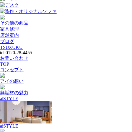
デスク
造作・オリジナルソファ
その他の商品
家具修理
店舗案内
ブログ
TSUZUKU
tel.0120-28-4455
お問い合わせ
TOP
コンセプト
アイの想い
無垢材の魅力
aiSTYLE
aiSTYLE