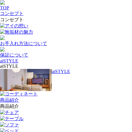
TOP
コンセプト
コンセプト
アイの想い
無垢材の魅力
お手入れ方法について
保証について
aiSTYLE
aiSTYLE
aiSTYLE
コーディネート
商品紹介
商品紹介
チェア
テーブル
ソファ
ベッド