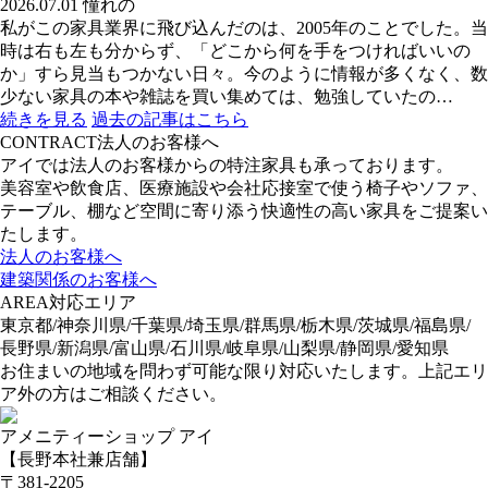
2026.07.01
憧れの
私がこの家具業界に飛び込んだのは、2005年のことでした。当
時は右も左も分からず、「どこから何を手をつければいいの
か」すら見当もつかない日々。今のように情報が多くなく、数
少ない家具の本や雑誌を買い集めては、勉強していたの…
続きを見る
過去の記事はこちら
CONTRACT
法人のお客様へ
アイでは法人のお客様からの特注家具も承っております。
美容室や飲食店、医療施設や会社応接室で使う椅子やソファ、
テーブル、棚など空間に寄り添う快適性の高い家具をご提案い
たします。
法人のお客様へ
建築関係のお客様へ
AREA
対応エリア
東京都/神奈川県/千葉県/埼玉県/群馬県/栃木県/茨城県/福島県/
長野県/新潟県/富山県/石川県/岐阜県/山梨県/静岡県/愛知県
お住まいの地域を問わず可能な限り対応いたします。上記エリ
ア外の方はご相談ください。
アメニティーショップ アイ
【長野本社兼店舗】
〒381-2205