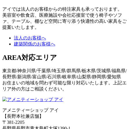
アイでは法人のお客様からの特注家具も承っております。
美容室や飲食店、医療施設や会社応接室で使う椅子やソフ
ァ、テーブル、棚など空間に寄り添う快適性の高い家具をご
提案いたします。
法人のお客様へ
建築関係のお客様へ
AREA
対応エリア
東京都/神奈川県/千葉県/埼玉県/群馬県/栃木県/茨城県/福島県/
長野県/新潟県/富山県/石川県/岐阜県/山梨県/静岡県/愛知県
お住まいの地域を問わず可能な限り対応いたします。上記エ
リア外の方はご相談ください。
アメニティーショップ アイ
【長野本社兼店舗】
〒381-2205
長野県長野市青木島町大塚1390-1