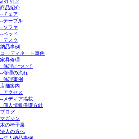
aiSTYLE
商品紹介
--チェア
--テーブル
--ソファ
--ベッド
--デスク
納品事例
コーディネート事例
家具修理
--修理について
--修理の流れ
--修理事例
店舗案内
--アクセス
--メディア掲載
--個人情報保護方針
ブログ
マガジン
木の椅子展
法人の方へ
--法人納品事例