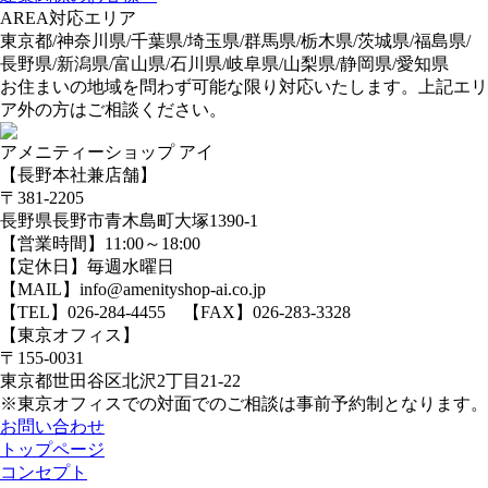
AREA
対応エリア
東京都/神奈川県/千葉県/埼玉県/群馬県/栃木県/茨城県/福島県/
長野県/新潟県/富山県/石川県/岐阜県/山梨県/静岡県/愛知県
お住まいの地域を問わず可能な限り対応いたします。上記エリ
ア外の方はご相談ください。
アメニティーショップ アイ
【長野本社兼店舗】
〒381-2205
長野県長野市青木島町大塚1390-1
【営業時間】11:00～18:00
【定休日】毎週水曜日
【MAIL】info@amenityshop-ai.co.jp
【TEL】
026-284-4455
【FAX】026-283-3328
【東京オフィス】
〒155-0031
東京都世田谷区北沢2丁目21-22
※東京オフィスでの対面でのご相談は事前予約制となります。
お問い合わせ
トップページ
コンセプト