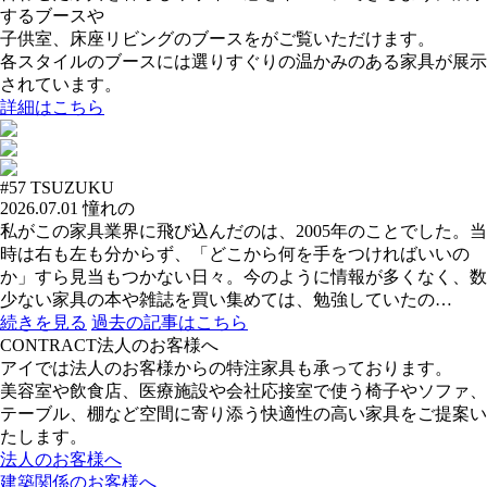
するブースや
子供室、床座リビングのブースをがご覧いただけます。
各スタイルのブースには選りすぐりの温かみのある家具が展示
されています。
詳細はこちら
#57
TSUZUKU
2026.07.01
憧れの
私がこの家具業界に飛び込んだのは、2005年のことでした。当
時は右も左も分からず、「どこから何を手をつければいいの
か」すら見当もつかない日々。今のように情報が多くなく、数
少ない家具の本や雑誌を買い集めては、勉強していたの…
続きを見る
過去の記事はこちら
CONTRACT
法人のお客様へ
アイでは法人のお客様からの特注家具も承っております。
美容室や飲食店、医療施設や会社応接室で使う椅子やソファ、
テーブル、棚など空間に寄り添う快適性の高い家具をご提案い
たします。
法人のお客様へ
建築関係のお客様へ