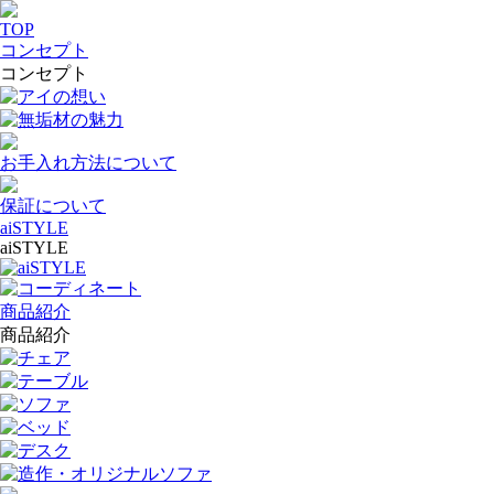
TOP
コンセプト
コンセプト
アイの想い
無垢材の魅力
お手入れ方法について
保証について
aiSTYLE
aiSTYLE
aiSTYLE
コーディネート
商品紹介
商品紹介
チェア
テーブル
ソファ
ベッド
デスク
造作・オリジナルソファ