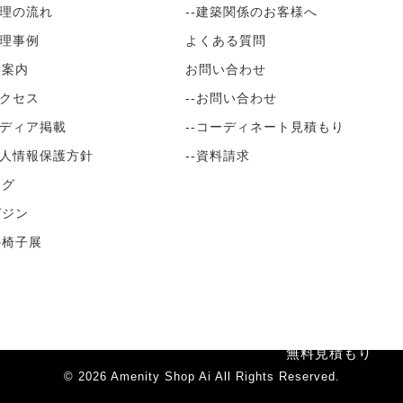
修理の流れ
--建築関係のお客様へ
修理事例
よくある質問
舗案内
お問い合わせ
アクセス
--お問い合わせ
メディア掲載
--コーディネート見積もり
個人情報保護方針
--資料請求
ログ
ガジン
の椅子展
無料見積もり
© 2026
Amenity Shop Ai
All Rights Reserved.