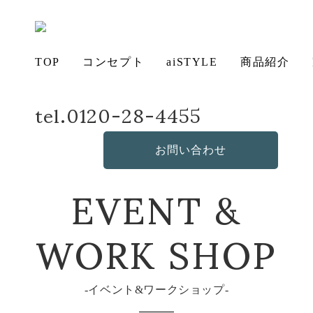
TOP
コンセプト
aiSTYLE
商品紹介
tel.0120-28-4455
ホーム
イベント&ワークショップ
プリザーブドフラワー作品展
アイ
チェ
無垢
コー
テー
ソフ
ベッ
デス
造
の想い
aiSTYLE
ア
材の魅力
ディネー
ブル
お手入れ
ァ
保証につ
ド
ク
作・オリ
その他の
お問い合わせ
ト
方法につ
いて
ジナルソ
商品
EVENT &
いて
ファ
WORK SHOP
イベント&ワークショップ