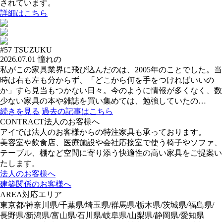
されています。
詳細はこちら
#57
TSUZUKU
2026.07.01
憧れの
私がこの家具業界に飛び込んだのは、2005年のことでした。当
時は右も左も分からず、「どこから何を手をつければいいの
か」すら見当もつかない日々。今のように情報が多くなく、数
少ない家具の本や雑誌を買い集めては、勉強していたの…
続きを見る
過去の記事はこちら
CONTRACT
法人のお客様へ
アイでは法人のお客様からの特注家具も承っております。
美容室や飲食店、医療施設や会社応接室で使う椅子やソファ、
テーブル、棚など空間に寄り添う快適性の高い家具をご提案い
たします。
法人のお客様へ
建築関係のお客様へ
AREA
対応エリア
東京都/神奈川県/千葉県/埼玉県/群馬県/栃木県/茨城県/福島県/
長野県/新潟県/富山県/石川県/岐阜県/山梨県/静岡県/愛知県