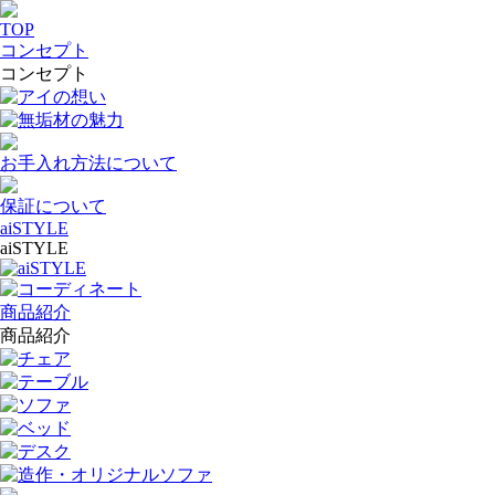
TOP
コンセプト
コンセプト
アイの想い
無垢材の魅力
お手入れ方法について
保証について
aiSTYLE
aiSTYLE
aiSTYLE
コーディネート
商品紹介
商品紹介
チェア
テーブル
ソファ
ベッド
デスク
造作・オリジナルソファ