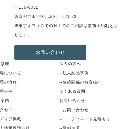
〒155-0031
東京都世田谷区北沢2丁目21-22
※東京オフィスでの対面でのご相談は事前予約制とな
ります。
お問い合わせ
具修理
法人の方へ
修理について
--法人納品事例
修理の流れ
--建築関係のお客様へ
修理事例
よくある質問
舗案内
お問い合わせ
アクセス
--お問い合わせ
メディア掲載
--コーディネート見積もり
個人情報保護方針
--資料請求