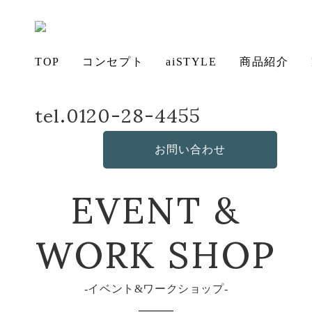
TOP
コンセプト
aiSTYLE
商品紹介
tel.0120-28-4455
ホーム
イベント&ワークショップ
スツールとギャッベ・キリム・ヘレケ展
アイ
チェ
無垢
コー
テー
ソフ
ベッ
デス
造
の想い
aiSTYLE
ア
材の魅力
ディネー
ブル
お手入れ
ァ
保証につ
ド
ク
作・オリ
その他の
お問い合わせ
ト
方法につ
いて
ジナルソ
商品
EVENT &
いて
ファ
WORK SHOP
イベント&ワークショップ