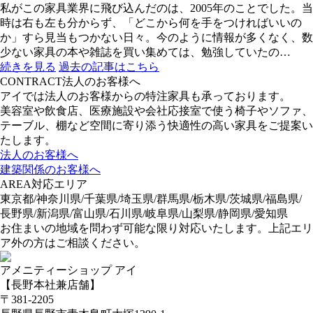
私がこの家具業界に飛び込んだのは、2005年のことでした。当
時は右も左も分からず、「どこから何を手をつければいいの
か」すら見当もつかない日々。今のように情報が多くなく、数
少ない家具の本や雑誌を買い集めては、勉強していたの…
続きを見る
過去の記事はこちら
CONTRACT
法人のお客様へ
アイでは法人のお客様からの特注家具も承っております。
美容室や飲食店、医療施設や会社応接室で使う椅子やソファ、
テーブル、棚など空間に寄り添う快適性の高い家具をご提案い
たします。
法人のお客様へ
建築関係のお客様へ
AREA
対応エリア
東京都/神奈川県/千葉県/埼玉県/群馬県/栃木県/茨城県/福島県/
長野県/新潟県/富山県/石川県/岐阜県/山梨県/静岡県/愛知県
お住まいの地域を問わず可能な限り対応いたします。上記エリ
ア外の方はご相談ください。
アメニティーショップ アイ
【長野本社兼店舗】
〒381-2205