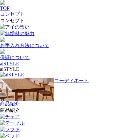
TOP
コンセプト
コンセプト
アイの想い
無垢材の魅力
お手入れ方法について
保証について
aiSTYLE
aiSTYLE
aiSTYLE
コーディネート
商品紹介
商品紹介
チェア
テーブル
ソファ
ベッド